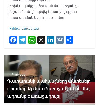
փոխկապակցվածության մակարդակը,
ինչպես նաև ընդգծվել է խաղաղության
հաստատման կարևորությունը։
Իրինա Ատանյան
F
T
W
X
Li
V
S
ac
el
h
n
K
h
e
e
at
k
ar
b
gr
s
e
e
o
a
A
dI
← Previous
o
m
p
n
Դատարանի պահանջները անտեսելո
k
p
ւ համար Արման Բաբաջանյանին մեղ
ադրանք է առաջադրվել