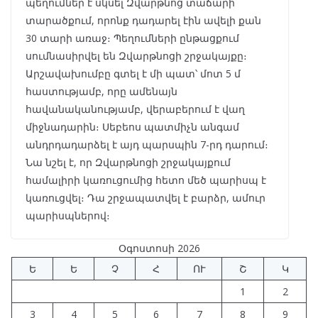
պեղումներ է սկսել Զվարթնոց տաճարի
տարածքում, որոնք դադարել էին ավելի քան
30 տարի առաջ։ Պեղումների ընթացքում
սումնասիրվել են Զվարթնոցի շրջակայքը։
Արշավախումբը գտել է մի պատ՝ մոտ 5 մ
հաստությամբ, որը ամենայն
հավանականությամբ, վերաբերում է վաղ
միջնադարին։ Սեբեոս պատմիչն անգամ
անդրդադարձել է այդ պարսպին 7-րդ դարում։
Նա նշել է, որ Զվարթնոցի շրջակայքում
համալիրի կառուցումից հետո մեծ պարիսպ է
կառուցվել։ Դա շրջապատվել է բարձր, ամուր
պարիսպներով։
Օգոստոսի 2026
Ե
Ե
Չ
Հ
ՈՒ
Շ
Կ
1
2
3
4
5
6
7
8
9