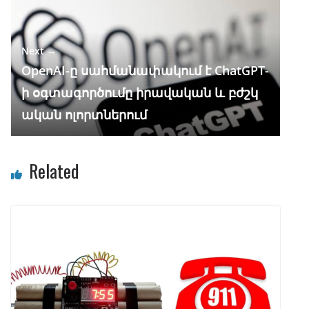
Next →
OpenAI-ը սահմանափակում է ChatGPT-
ի օգտագործումը իրավական և բժշկ
ական ոլորտներում
Related