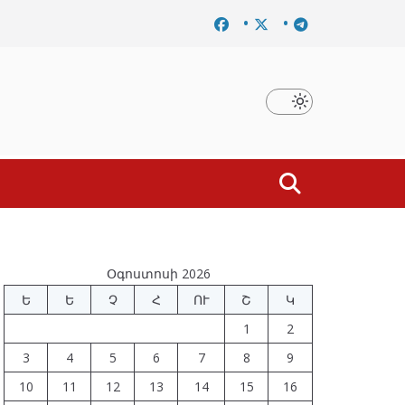
շումը
Նախկին բարձրաստիճան պաշտոնյաներ են ձերբա
Օգոստոսի 2026
Ե
Ե
Չ
Հ
ՈՒ
Շ
Կ
1
2
3
4
5
6
7
8
9
10
11
12
13
14
15
16