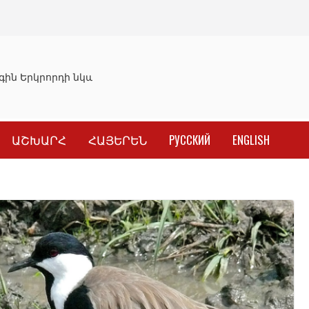
ին Երկրորդի նկատմամբ սահմանափակման վերացման որո
ԱՇԽԱՐՀ
ՀԱՅԵՐԵՆ
РУССКИЙ
ENGLISH