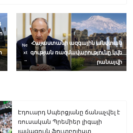
4
ո
ա
Հայաստանի ազգային անվտան
Ne
ր
գության ռազմավարությունը կվե
xt
→
րանայվի
Էդուարդ Սպերցյանը ճանաչվել է
ռուսական Պրեմիեր լիգայի
լավագույն ֆուտբոլիստ