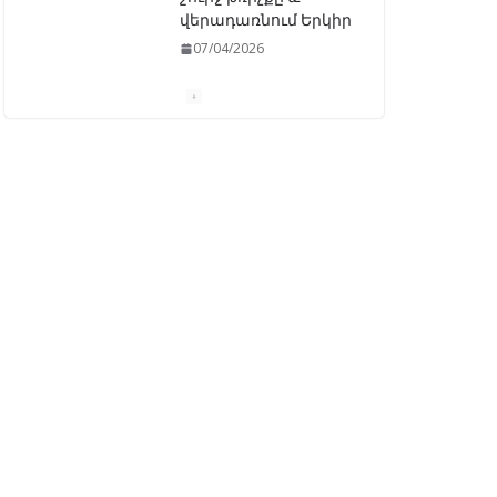
վերադառնում Երկիր
07/04/2026
ԱԺ–ում առաջին
ընթերցմամբ
ընդունվեց
«Ընտրական
օրենսգրքի»
փոփոխության
նախագիծը
07/04/2026
Դատախազությունը
կբողոքարկի
Գարեգին Երկրորդի
նկատմամբ
սահմանափակման
վերացման որոշումը
13/04/2026