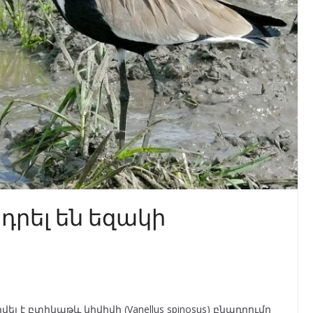
րել են եզակի
է բտիկաթև կիվիվի (Vanellus spinosus) բնադրումը