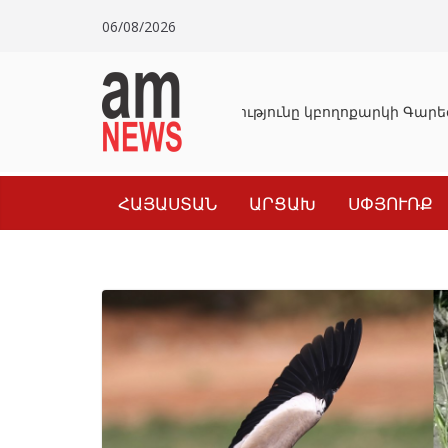
Skip
06/08/2026
to
content
Դատախազությունը կբողոքարկի Գարեգ
ՀԱՅԱՍՏԱՆ
ԱՐՑԱԽ
ՍՓՅՈՒՌՔ