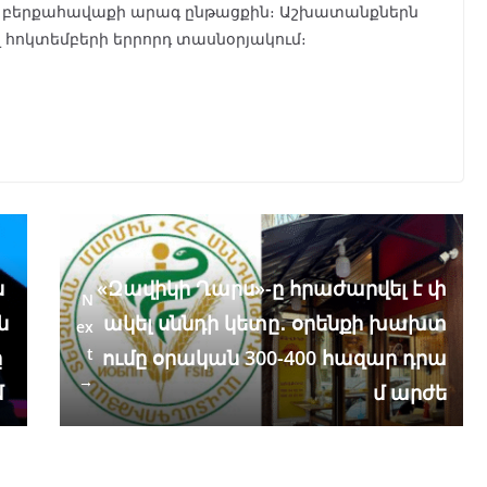
ն բերքահավաքի արագ ընթացքին։ Աշխատանքներն
 հոկտեմբերի երրորդ տասնօրյակում։
ն
«Զավիկի Ղարս»-ը հրաժարվել է փ
N
ն
ակել սննդի կետը․ օրենքի խախտ
ex
t
ը
ումը օրական 300-400 հազար դրա
→
մ
մ արժե