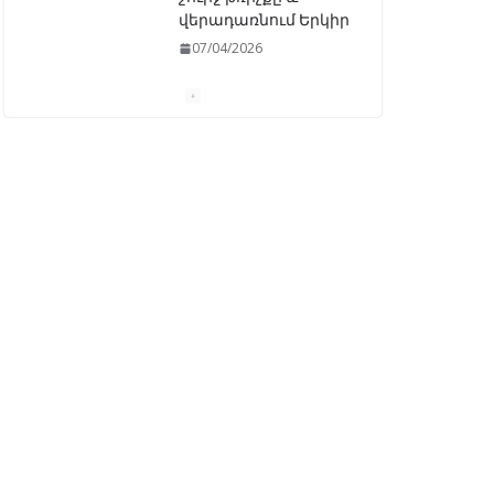
վերադառնում Երկիր
07/04/2026
ԱԺ–ում առաջին
ընթերցմամբ
ընդունվեց
«Ընտրական
օրենսգրքի»
փոփոխության
նախագիծը
07/04/2026
Դատախազությունը
կբողոքարկի
Գարեգին Երկրորդի
նկատմամբ
սահմանափակման
վերացման որոշումը
13/04/2026