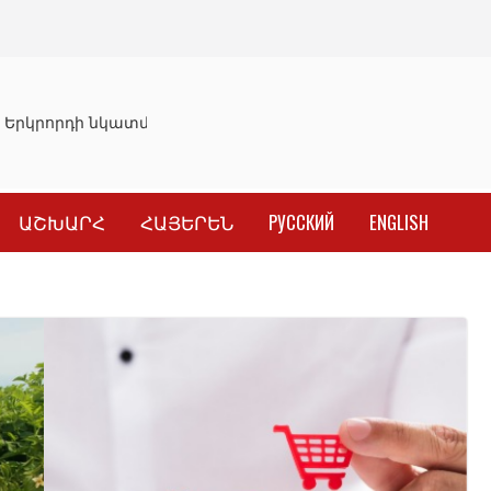
Երկրորդի նկատմամբ սահմանափակման վերացման որոշու
ԱՇԽԱՐՀ
ՀԱՅԵՐԵՆ
РУССКИЙ
ENGLISH