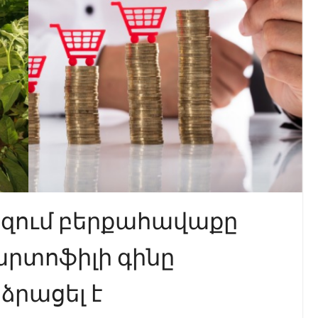
րզում բերքահավաքը
արտոֆիլի գինը
ձրացել է