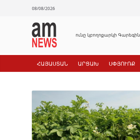
Skip
08/08/2026
to
content
Դատախազությունը կբողոքարկի Գարեգին 
ՀԱՅԱՍՏԱՆ
ԱՐՑԱԽ
ՍՓՅՈՒՌՔ