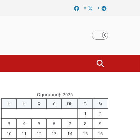
մը
Նախկին բարձրաստիճան պաշտոնյաներ են ձերբակալ
Օգոստոսի 2026
Ե
Ե
Չ
Հ
ՈՒ
Շ
Կ
1
2
3
4
5
6
7
8
9
10
11
12
13
14
15
16