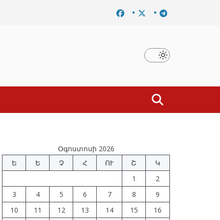
Նախկին բարձրաստիճան պաշտոնյաներ են ձերբակալվե
Օգոստոսի 2026
Ե
Ե
Չ
Հ
ՈՒ
Շ
Կ
1
2
3
4
5
6
7
8
9
10
11
12
13
14
15
16