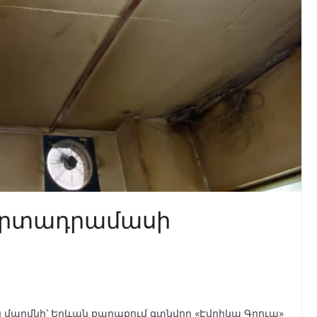
 արտադրամասի
մարմնի՝ Երևան քաղաքում գտնվող «Էվրիկա Գրուպ»