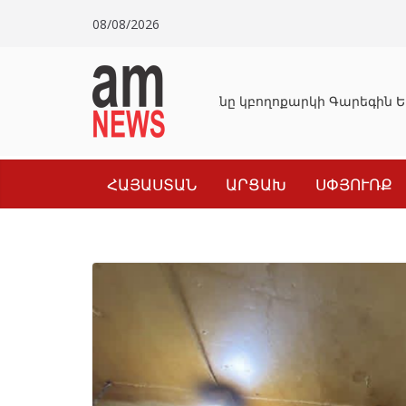
Skip
08/08/2026
to
content
Դատախազությունը կբողոքարկի Գարեգին Եր
ՀԱՅԱՍՏԱՆ
ԱՐՑԱԽ
ՍՓՅՈՒՌՔ