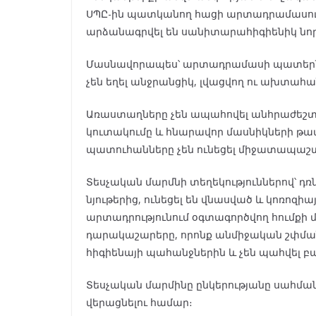
ՍՊԸ-ին պատկանող հացի արտադրամասու
արձանագրվել են սանիտարահիգիենիկ նոր
Մասնավորապես՝ արտադրամասի պատերն 
չեն եղել անջրանցիկ, լվացվող ու ախտահան
Առաստաղները չեն ապահովել անհրաժեշտ 
կուտակումը և հնարավոր մասնիկների թափվ
պատուհանները չեն ունեցել միջատապաշ
Տեսչական մարմնի տեղեկություններով՝ դռն
նյութերից, ունեցել են վնասված և կոռոզի
արտադրությունում օգտագործվող հումքի
դարակաշարերը, որոնք անմիջական շփմա
հիգիենայի պահանջներին և չեն պահվել բ
Տեսչական մարմինը ընկերությանը սահմա
վերացնելու համար։