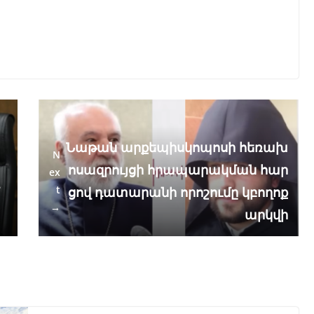
Նաթան արքեպիսկոպոսի հեռախ
N
ոսազրույցի հրապարակման հար
ex
t
ցով դատարանի որոշումը կբողոք
→
արկվի