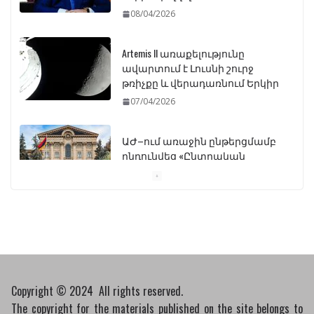
08/04/2026
Artemis II առաքելությունը
ավարտում է Լուսնի շուրջ
թռիչքը և վերադառնում Երկիր
07/04/2026
ԱԺ–ում առաջին ընթերցմամբ
ընդունվեց «Ընտրական
օրենսգրքի» փոփոխության
նախագիծը
07/04/2026
Դատախազությունը
կբողոքարկի Գարեգին
Երկրորդի նկատմամբ
սահմանափակման
Copyright © 2024 All rights reserved.
վերացման որոշումը
The copyright for the materials published on the site belongs to