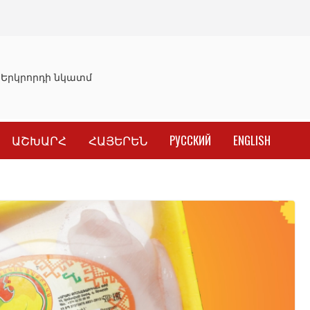
Երկրորդի նկատմամբ սահմանափակման վերացման որոշու
ԱՇԽԱՐՀ
ՀԱՅԵՐԵՆ
РУССКИЙ
ENGLISH