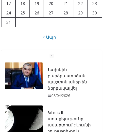
17
18
19
20
21
22
23
24
25
26
27
28
29
30
31
« Ապր
Artemis II
առաքելությունը
ավարտում է Լուսնի
շուրջ թռիչքը և
վերադառնում Երկիր
07/04/2026
ԱԺ–ում առաջին
ընթերցմամբ
ընդունվեց