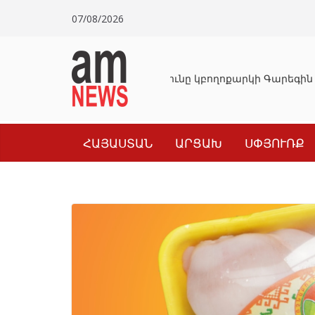
Skip
07/08/2026
to
content
Դատախազությունը կբողոքարկի Գարեգին 
ՀԱՅԱՍՏԱՆ
ԱՐՑԱԽ
ՍՓՅՈՒՌՔ