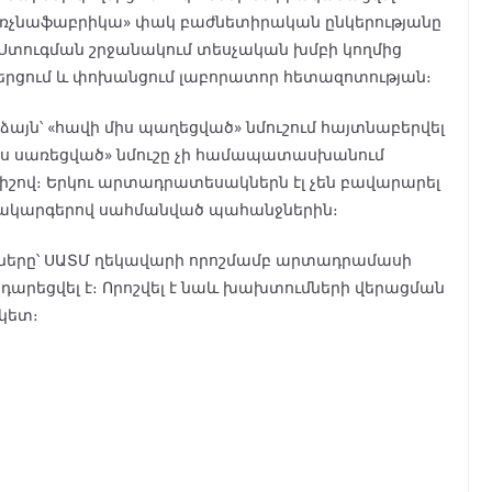
 թռչնաֆաբրիկա» փակ բաժնետիրական ընկերությանը
տուգման շրջանակում տեսչական խմբի կողմից
վերցում և փոխանցում լաբորատոր հետազոտության։
յն՝ «հավի միս պաղեցված» նմուշում հայտնաբերվել
միս սառեցված» նմուշը չի համապատասխանում
իշով։ Երկու արտադրատեսակներն էլ չեն բավարարել
նակարգերով սահմանված պահանջներին։
ները՝ ՍԱՏՄ ղեկավարի որոշմամբ արտադրամասի
արեցվել է։ Որոշվել է նաև խախտումների վերացման
կետ։