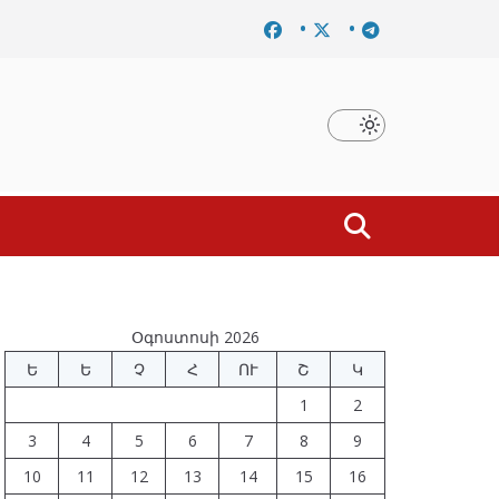
մը
Նախկին բարձրաստիճան պաշտոնյաներ են ձերբակալ
Օգոստոսի 2026
Ե
Ե
Չ
Հ
ՈՒ
Շ
Կ
1
2
3
4
5
6
7
8
9
10
11
12
13
14
15
16