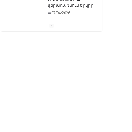
«Ընտրական
օրենսգրքի»
փոփոխության
նախագիծը
07/04/2026
Դատախազությունը
կբողոքարկի
Գարեգին Երկրորդի
նկատմամբ
սահմանափակման
վերացման որոշումը
13/04/2026
Նախկին
բարձրաստիճան
պաշտոնյաներ են
ձերբակալվել
08/04/2026