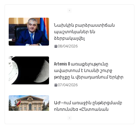
Նախկին բարձրաստիճան
պաշտոնյաներ են
ձերբակալվել
08/04/2026
Artemis II առաքելությունը
ավարտում է Լուսնի շուրջ
թռիչքը և վերադառնում Երկիր
07/04/2026
ԱԺ–ում առաջին ընթերցմամբ
ընդունվեց «Ընտրական
օրենսգրքի» փոփոխության
նախագիծը
07/04/2026