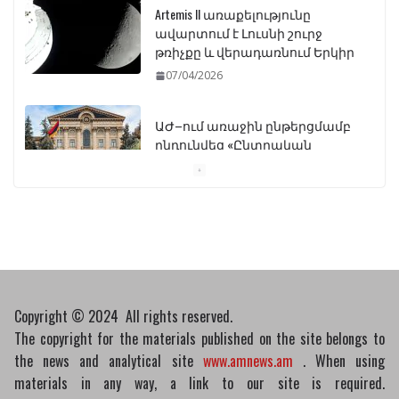
Artemis II առաքելությունը
ավարտում է Լուսնի շուրջ
թռիչքը և վերադառնում Երկիր
07/04/2026
ԱԺ–ում առաջին ընթերցմամբ
ընդունվեց «Ընտրական
օրենսգրքի» փոփոխության
նախագիծը
07/04/2026
Դատախազությունը
կբողոքարկի Գարեգին
Երկրորդի նկատմամբ
սահմանափակման
Copyright © 2024 All rights reserved.
վերացման որոշումը
The copyright for the materials published on the site belongs to
13/04/2026
the news and analytical site
www.amnews.am
. When using
materials in any way, a link to our site is required.