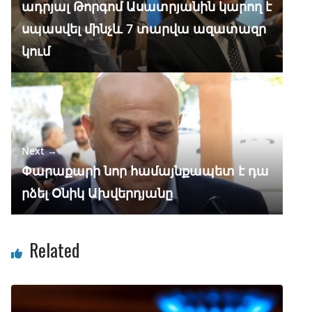
ադրյալ Թորգոմ Ասատրյանին կարող է
k
p
սպասվել մինչև 7 տարվա ազատազր
կում
Next →
Փարաքարի նոր համայնքապետ է դա
րձել Օնիկ Ախվերդյանը
Related