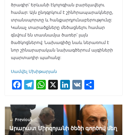
ծրագիր՝ Երևանի էկոլոգիան բարելավելու
համար: Այն ընդգրկում է շինհրապարակները,
տրանսպորտը և հանքարդյունաբերությունը:
Կանաչ տարածքները մեծացնելու համար
գնվում են տասնամյա ծառեր՝ լայն
ծածկոցներով: Նախագիծը նաև ներառում է
նոր շինարարական նախագծերում այգիների
պարտադիր պահանջ:
Սամվել Մխիթարյան
F
T
W
X
Li
V
S
ac
el
h
n
K
h
e
e
at
k
ar
b
gr
s
e
e
← Previous
o
a
A
dI
Արարատ Միրզոյանի ծեծի գործով մեղ
o
m
p
n