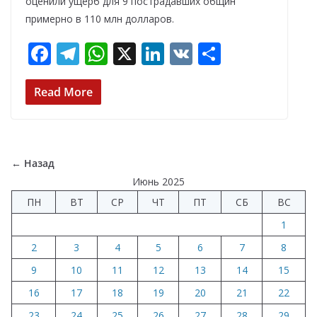
оценили ущерб для 9 пострадавших общин
примерно в 110 млн долларов.
F
T
W
X
Li
V
О
ac
el
h
n
K
т
e
e
at
k
п
Read More
b
gr
s
e
р
o
a
A
dI
а
o
m
p
n
в
← Назад
k
p
и
Июнь 2025
ПН
ВТ
СР
ЧТ
ПТ
СБ
ВС
т
1
ь
2
3
4
5
6
7
8
9
10
11
12
13
14
15
16
17
18
19
20
21
22
23
24
25
26
27
28
29