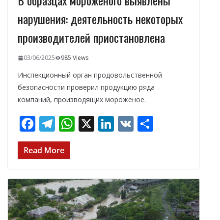
В образцах мороженого выявлены
нарушения: деятельность некоторых
производителей приостановлена
03/06/2025
985 Views
Инспекционный орган продовольственной
безопасности проверил продукцию ряда
компаний, производящих мороженое.
F
T
W
X
Li
V
О
ac
el
h
n
K
т
e
e
at
k
п
Read More
b
gr
s
e
р
o
a
A
dI
а
o
m
p
n
в
k
p
и