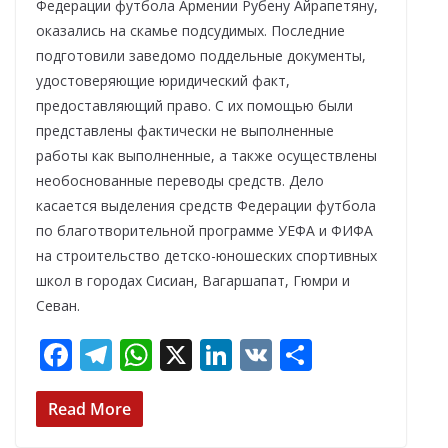
Федерации футбола Армении Рубену Айрапетяну,
оказались на скамье подсудимых. Последние
подготовили заведомо поддельные документы,
удостоверяющие юридический факт,
предоставляющий право. С их помощью были
представлены фактически не выполненные
работы как выполненные, а также осуществлены
необоснованные переводы средств. Дело
касается выделения средств Федерации футбола
по благотворительной программе УЕФА и ФИФА
на строительство детско-юношеских спортивных
школ в городах Сисиан, Вагаршапат, Гюмри и
Севан.
F
T
W
X
Li
V
О
ac
el
h
n
K
т
e
e
at
k
п
Read More