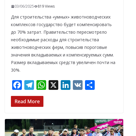
03/06/2025
819 Views
Для строительства «умных» животноводческих
комплексов государство будет компенсировать
до 70% затрат. Правительство пересмотрело
необходимые расходы для строительства
животноводческих ферм, повысив пороговые
значения вкладываемых и компенсируемых сумм.
Размер вкладываемых средств увеличен почти на
30%.
F
T
W
X
Li
V
О
ac
el
h
n
K
т
e
e
at
k
п
Read More
b
gr
s
e
р
o
a
A
dI
а
o
m
p
n
в