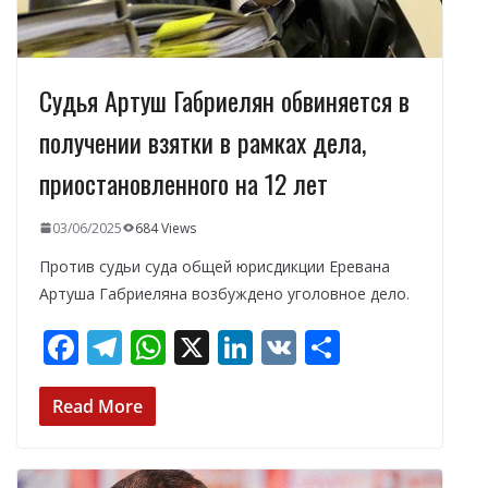
Судья Артуш Габриелян обвиняется в
получении взятки в рамках дела,
приостановленного на 12 лет
03/06/2025
684 Views
Против судьи суда общей юрисдикции Еревана
Артуша Габриеляна возбуждено уголовное дело.
F
T
W
X
Li
V
О
ac
el
h
n
K
т
e
e
at
k
п
Read More
b
gr
s
e
р
o
a
A
dI
а