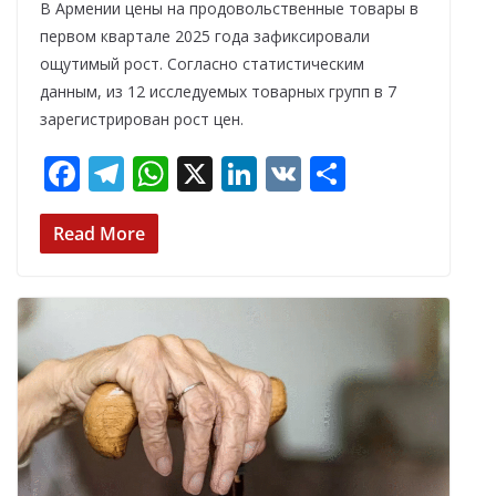
В Армении цены на продовольственные товары в
первом квартале 2025 года зафиксировали
ощутимый рост. Согласно статистическим
данным, из 12 исследуемых товарных групп в 7
зарегистрирован рост цен.
F
T
W
X
Li
V
О
ac
el
h
n
K
т
e
e
at
k
п
Read More
b
gr
s
e
р
o
a
A
dI
а
o
m
p
n
в
k
p
и
т
ь