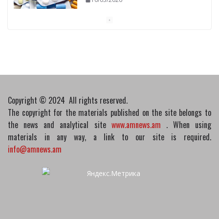
Завершено расследование дела о
материальной заинтересованности
участников митинга
10/03/2026
Copyright © 2024 All rights reserved.
The copyright for the materials published on the site belongs to
the news and analytical site
www.amnews.am
. When using
materials in any way, a link to our site is required.
info@amnews.am