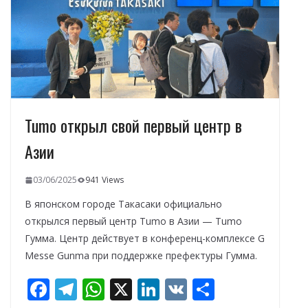
k
p
и
т
ь
Tumo открыл свой первый центр в
Азии
03/06/2025
941 Views
В японском городе Такасаки официально
открылся первый центр Tumo в Азии — Тumo
Гумма. Центр действует в конференц-комплексе G
Messe Gunma при поддержке префектуры Гумма.
F
T
W
X
Li
V
О