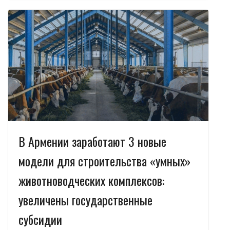
b
gr
s
e
р
o
a
A
dI
а
o
m
p
n
в
k
p
и
т
ь
В Армении заработают 3 новые
модели для строительства «умных»
животноводческих комплексов:
увеличены государственные
субсидии