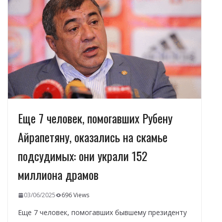
o
m
p
n
в
k
p
и
т
ь
Еще 7 человек, помогавших Рубену
Айрапетяну, оказались на скамье
подсудимых: они украли 152
миллиона драмов
03/06/2025
696 Views
Еще 7 человек, помогавших бывшему президенту