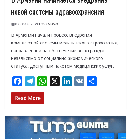
новой системы здравоохранения
03/06/2025
1062 Views
В Армении начали процесс внедрения
комплексной системы медицинского страхования,
направленной на обеспечение всех граждан,
независимо от социально-экономического
статуса, доступным пакетом медицинских услуг.
F
T
W
X
Li
V
О
ac
el
h
n
K
т
e
e
at
k
п
Read More
b
gr
s
e
р
o
a
A
dI
а
o
m
p
n
в