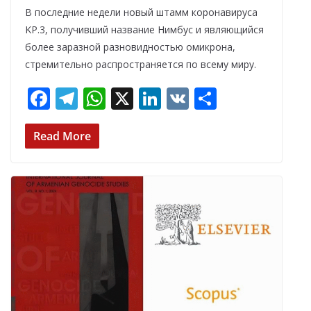
В последние недели новый штамм коронавируса
KP.3, получивший название Нимбус и являющийся
более заразной разновидностью омикрона,
стремительно распространяется по всему миру.
F
T
W
X
Li
V
О
ac
el
h
n
K
т
e
e
at
k
п
Read More
b
gr
s
e
р
o
a
A
dI
а
o
m
p
n
в
k
p
и
т
ь