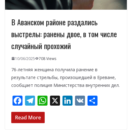
В Аванском районе раздались
выстрелы: ранены двое, в том числе
случайный прохожий
10/06/2025
708 Views
76-летняя женщина получила ранение в
результате стрельбы, произошедшей в Ереване,
сообщает полиция Министерства внутренних дел.
F
T
W
X
Li
V
О
ac
el
h
n
K
т
e
e
at
k
п
Read More
b
gr
s
e
р