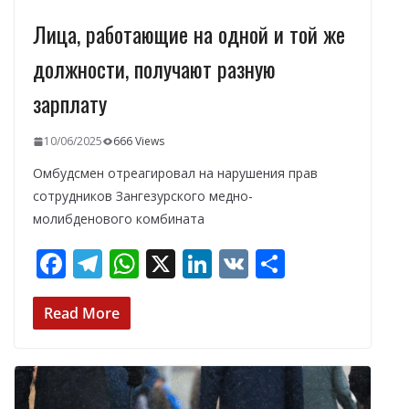
Лица, работающие на одной и той же
должности, получают разную
зарплату
10/06/2025
666 Views
Омбудсмен отреагировал на нарушения прав
сотрудников Зангезурского медно-
молибденового комбината
F
T
W
X
Li
V
О
ac
el
h
n
K
т
e
e
at
k
п
Read More
b
gr
s
e
р
o
a
A
dI
а