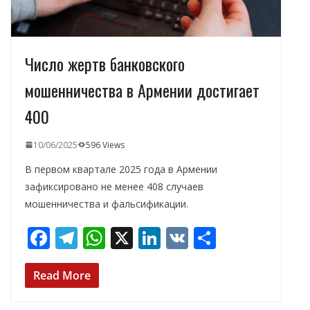
Число жертв банковского
мошенничества в Армении достигает
400
10/06/2025
596 Views
В первом квартале 2025 года в Армении
зафиксировано не менее 408 случаев
мошенничества и фальсификации.
F
T
W
X
Li
V
О
ac
el
h
n
K
т
e
e
at
k
п
Read More
b
gr
s
e
р