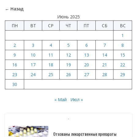
o
a
A
dI
а
o
m
p
n
в
← Назад
k
p
и
Июнь 2025
ПН
ВТ
СР
ЧТ
ПТ
СБ
ВС
т
1
ь
2
3
4
5
6
7
8
9
10
11
12
13
14
15
16
17
18
19
20
21
22
23
24
25
26
27
28
29
30
« Май
Июл »
Завершено расследование дела о