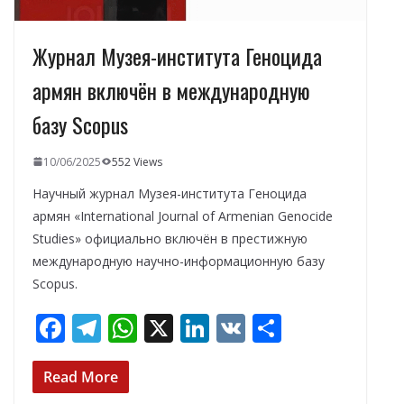
Журнал Музея-института Геноцида
армян включён в международную
базу Scopus
10/06/2025
552 Views
Научный журнал Музея-института Геноцида
армян «International Journal of Armenian Genocide
Studies» официально включён в престижную
международную научно-информационную базу
Scopus.
F
T
W
X
Li
V
О
ac
el
h
n
K
т
e
e
at
k
п
Read More