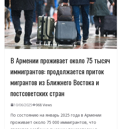
o
m
p
n
в
k
p
и
т
ь
В Армении проживает около 75 тысяч
иммигрантов: продолжается приток
мигрантов из Ближнего Востока и
постсоветских стран
10/06/2025
968 Views
По состоянию на январь 2025 года в Армении
проживает около 75 000 иммигрантов, что