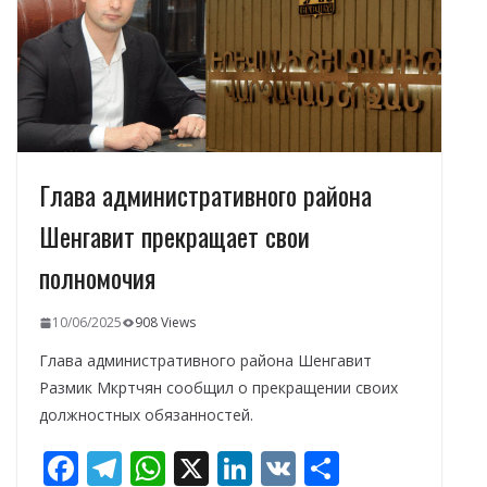
k
p
и
т
ь
Глава административного района
Шенгавит прекращает свои
полномочия
10/06/2025
908 Views
Глава административного района Шенгавит
Размик Мкртчян сообщил о прекращении своих
должностных обязанностей.
F
T
W
X
Li
V
О