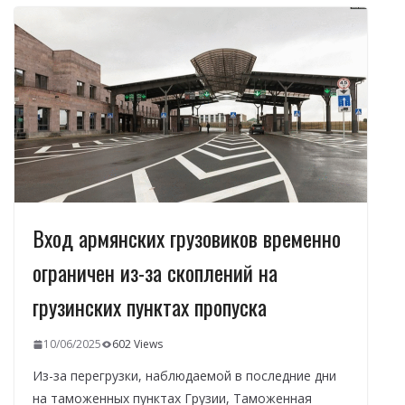
o
a
A
dI
а
o
m
p
n
в
k
p
и
т
ь
Вход армянских грузовиков временно
ограничен из-за скоплений на
грузинских пунктах пропуска
10/06/2025
602 Views
Из-за перегрузки, наблюдаемой в последние дни
на таможенных пунктах Грузии, Таможенная