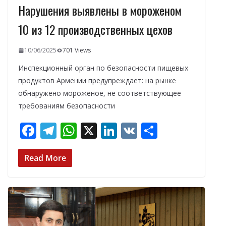
Нарушения выявлены в мороженом
10 из 12 производственных цехов
10/06/2025
701 Views
Инспекционный орган по безопасности пищевых
продуктов Армении предупреждает: на рынке
обнаружено мороженое, не соответствующее
требованиям безопасности
F
T
W
X
Li
V
О
ac
el
h
n
K
т
e
e
at
k
п
Read More
b
gr
s
e
р
o
a
A
dI
а
o
m
p
n
в