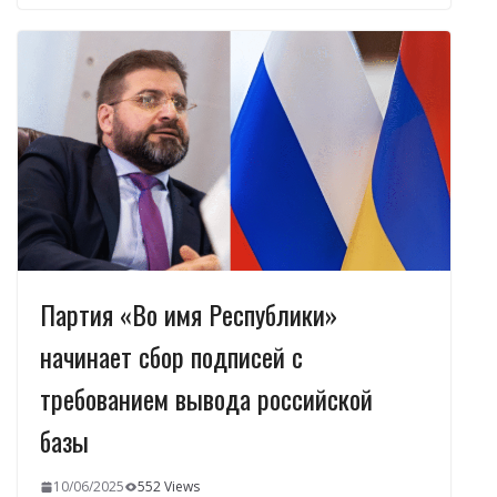
b
gr
s
e
р
o
a
A
dI
а
o
m
p
n
в
k
p
и
т
ь
Партия «Во имя Республики»
начинает сбор подписей с
требованием вывода российской
базы
10/06/2025
552 Views