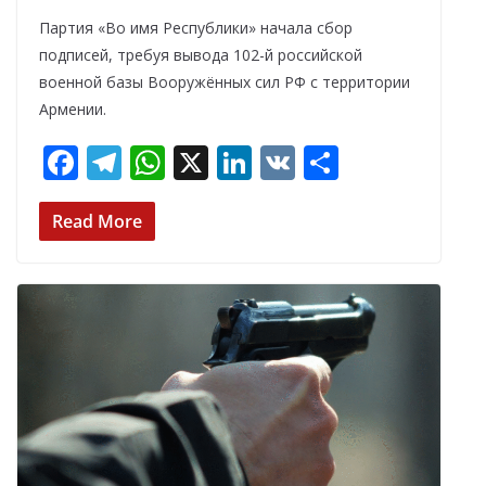
Партия «Во имя Республики» начала сбор
подписей, требуя вывода 102-й российской
военной базы Вооружённых сил РФ с территории
Армении.
F
T
W
X
Li
V
О
ac
el
h
n
K
т
e
e
at
k
п
Read More
b
gr
s
e
р
o
a
A
dI
а
o
m
p
n
в
k
p
и
т
ь