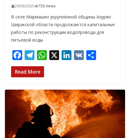
29/06/2025
758 Views
В селе Мармашен укрупнённой общины Ахурян
Ширакской области продолжаются капитальные
работы по реконструкции водопровода для
питьевой воды
F
T
W
X
Li
V
О
ac
el
h
n
K
т
e
e
at
k
п
Read More
b
gr
s
e
р
o
a
A
dI
а
o
m
p
n
в
k
p
и
т
ь