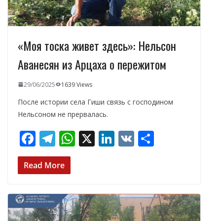
«Моя тоска живет здесь»: Нельсон
Аванесян из Арцаха о пережитом
29/06/2025
1639 Views
После истории села Гиши связь с господином
Нельсоном не прервалась.
F
T
W
X
Li
V
О
ac
el
h
n
K
т
e
e
at
k
п
Read More
b
gr
s
e
р
o
a
A
dI
а
o
m
p
n
в