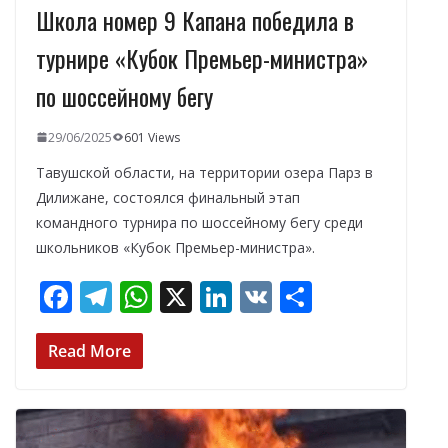
Школа номер 9 Капана победила в
турнире «Кубок Премьер-министра»
по шоссейному бегу
29/06/2025
601 Views
Тавушской области, на территории озера Парз в
Дилижане, состоялся финальный этап
командного турнира по шоссейному бегу среди
школьников «Кубок Премьер-министра».
F
T
W
X
Li
V
О
ac
el
h
n
K
т
e
e
at
k
п
Read More
b
gr
s
e
р
o
a
A
dI
а