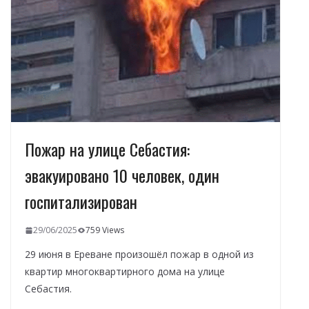
o
m
p
n
в
k
p
и
т
ь
Пожар на улице Себастия:
эвакуировано 10 человек, один
госпитализирован
29/06/2025
759 Views
29 июня в Ереване произошёл пожар в одной из
квартир многоквартирного дома на улице
Себастия.