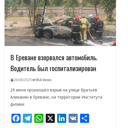
k
p
и
т
ь
В Ереване взорвался автомобиль.
Водитель был госпитализирован
29/06/2025
964 Views
29 июня произошел взрыв на улице братьев
Алиханян в Ереване, на территории Института
физики
F
T
W
X
Li
V
О
ac
el
h
n
K
т