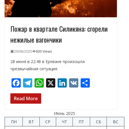
Пожар в квартале Силикяна: сгорели
нежилые вагончики
29/06/2025
600 Views
28 июня в 22:48 в Ереване произошла
чрезвычайная ситуация
F
T
W
X
Li
V
О
ac
el
h
n
K
т
e
e
at
k
п
Read More
b
gr
s
e
р
Июнь 2025
o
a
A
dI
а
ПН
ВТ
СР
ЧТ
ПТ
СБ
ВС
o
m
p
n
в