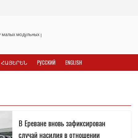
малых модульных реакторов
Отозваны лекарственные препар
ՀԱՅԵՐԵՆ
РУССКИЙ
ENGLISH
В Ереване вновь зафиксирован
случай насилия в отношении