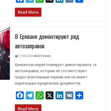
ac
el
h
n
K
т
e
e
at
k
п
Read More
b
gr
s
e
р
o
a
A
dI
а
В Ереване демонтируют ряд
o
m
p
n
в
k
p
и
автозаправок
т
11/06/2025
639 Views
ь
Ереванская мэрия планирует демонтировать те
автозаправки, которые не соответствуют
градостроительным нормам или не имеют
надлежащих юридических документов.
F
T
W
X
Li
V
О
ac
el
h
n
K
т
Read More