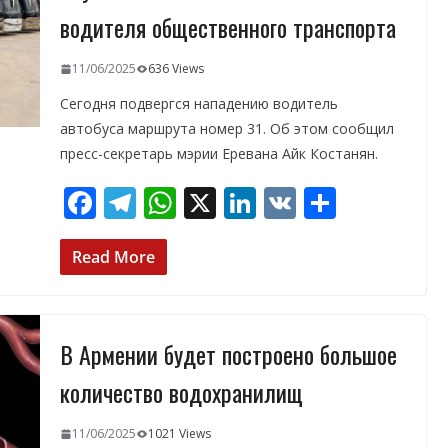
водителя общественного транспорта
11/06/2025
636 Views
Сегодня подвергся нападению водитель
автобуса маршрута номер 31. Об этом сообщил
пресс-секретарь мэрии Еревана Айк Костанян.
F
T
W
X
Li
V
О
ac
el
h
n
K
т
e
e
at
k
п
Read More
b
gr
s
e
р
o
a
A
dI
а
В Армении будет построено большое
o
m
p
n
в
k
p
и
количество водохранилищ
т
11/06/2025
1021 Views