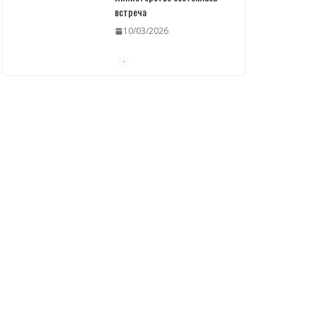
встреча
10/03/2026
Пашинян обсудил с главой
МАГАТЭ тему малых
модульных реакторов
10/03/2026
Отозваны лекарственные
препараты
10/03/2026