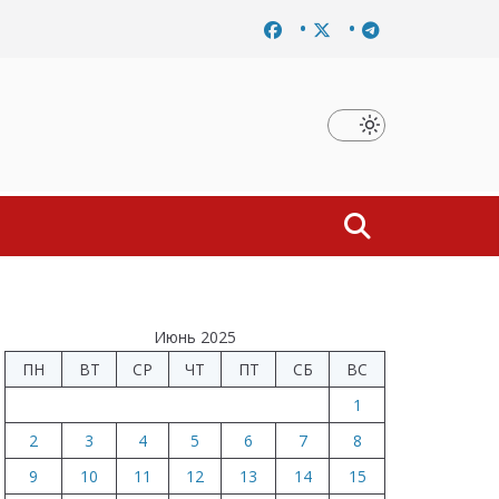
аты
Завершено расследование дела о материальной заинтере
Июнь 2025
ПН
ВТ
СР
ЧТ
ПТ
СБ
ВС
1
2
3
4
5
6
7
8
9
10
11
12
13
14
15