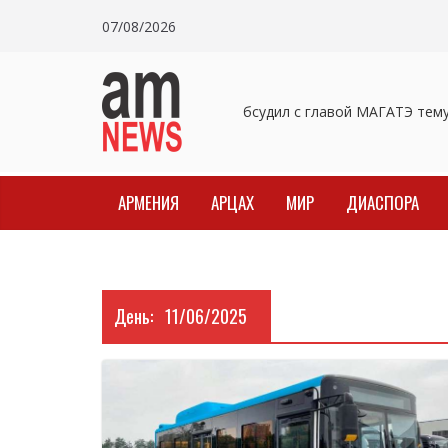
Skip
07/08/2026
to
content
Пашинян обсудил с главой МАГАТЭ тему 
АРМЕНИЯ
АРЦАХ
МИР
ДИАСПОРА
День:
11/06/2025