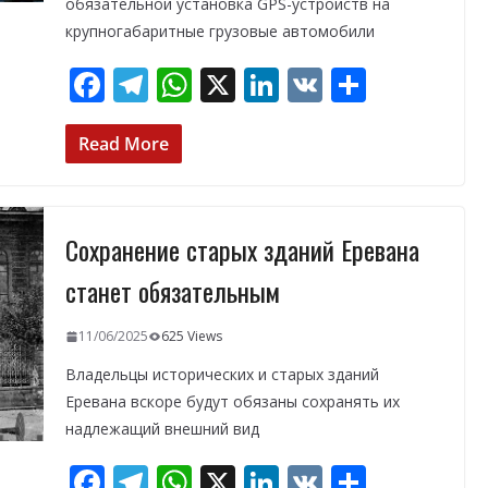
обязательной установка GPS-устройств на
крупногабаритные грузовые автомобили
F
T
W
X
Li
V
О
ac
el
h
n
K
т
e
e
at
k
п
Read More
b
gr
s
e
р
o
a
A
dI
а
Сохранение старых зданий Еревана
o
m
p
n
в
k
p
и
станет обязательным
т
11/06/2025
625 Views
ь
Владельцы исторических и старых зданий
Еревана вскоре будут обязаны сохранять их
надлежащий внешний вид
F
T
W
X
Li
V
О