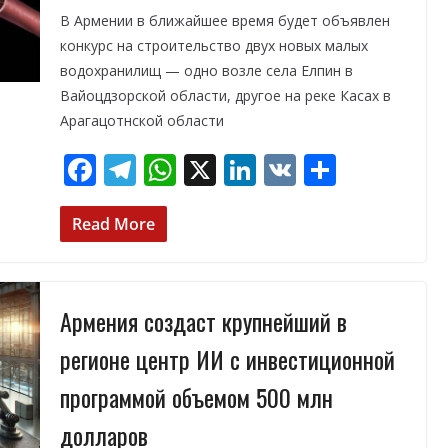
ь
В Армении в ближайшее время будет объявлен
конкурс на строительство двух новых малых
водохранилищ — одно возле села Елпин в
Вайоцдзорской области, другое на реке Касах в
Арагацотнской области
F
T
W
X
Li
V
О
ac
el
h
n
K
т
e
e
at
k
п
Read More
b
gr
s
e
р
o
a
A
dI
а
Армения создаст крупнейший в
o
m
p
n
в
k
p
и
регионе центр ИИ с инвестиционной
т
программой объемом 500 млн
ь
долларов