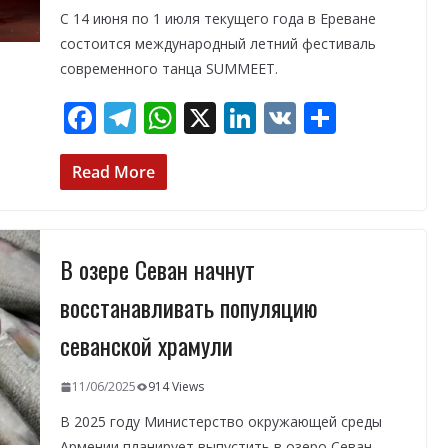
С 14 июня по 1 июля текущего года в Ереване
состоится международный летний фестиваль
современного танца SUMMEET.
F
T
W
X
Li
V
О
ac
el
h
n
K
т
e
e
at
k
п
Read More
b
gr
s
e
р
o
a
A
dI
а
В озере Севан начнут
o
m
p
n
в
k
p
и
восстанавливать популяцию
т
севанской храмули
ь
11/06/2025
914 Views
В 2025 году Министерство окружающей среды
Армении планирует выпустить в озеро Севан