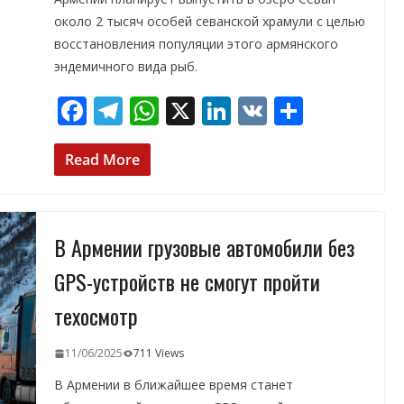
около 2 тысяч особей севанской храмули с целью
восстановления популяции этого армянского
эндемичного вида рыб.
F
T
W
X
Li
V
О
ac
el
h
n
K
т
e
e
at
k
п
Read More
b
gr
s
e
р
o
a
A
dI
а
В Армении грузовые автомобили без
o
m
p
n
в
k
p
и
GPS-устройств не смогут пройти
т
техосмотр
ь
11/06/2025
711 Views
В Армении в ближайшее время станет