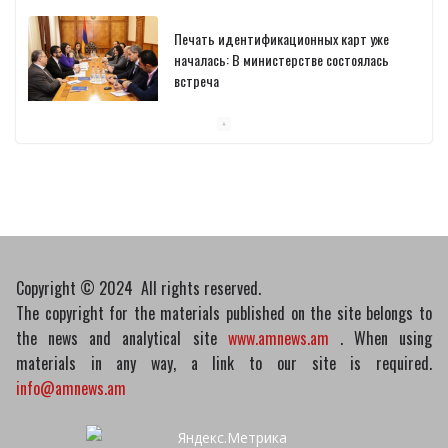
Печать идентификационных карт уже
началась: В министерстве состоялась
встреча
10/03/2026
Пашинян обсудил с главой МАГАТЭ тему
малых модульных реакторов
10/03/2026
Copyright © 2024 All rights reserved.
The copyright for the materials published on the site belongs to
the news and analytical site
www.amnews.am
. When using
materials in any way, a link to our site is required.
info@amnews.am