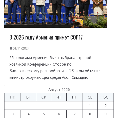
В 2026 году Армения примет COP17
01/11/2024
65 голосами Армения была выбрана страной-
хозяйкой Конференции Сторон по
биологическому разнообразию. Об этом объявил
министр окружающей среды Акоп Симидян.
Август 2026
ПН
ВТ
СР
ЧТ
ПТ
СБ
ВС
1
2
3
4
5
6
7
8
9