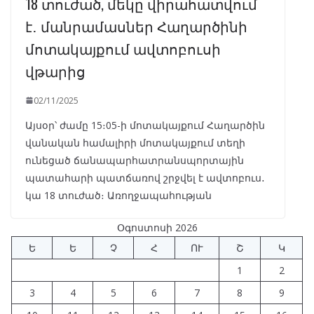
18 տուժած, մեկը վիրահատվում
է․ մանրամասներ Հաղարծինի
մոտակայքում ավտոբուսի
վթարից
02/11/2025
Այսօր՝ ժամը 15։05-ի մոտակայքում Հաղարծին
վանական համալիրի մոտակայքում տեղի
ունեցած ճանապարհատրանսպորտային
պատահարի պատճառով շրջվել է ավտոբուս․
կա 18 տուժած։ Առողջապահության
Օգոստոսի 2026
Ե
Ե
Չ
Հ
ՈՒ
Շ
Կ
1
2
3
4
5
6
7
8
9