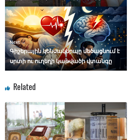
Next →
Գիշերային կենսակերպը մեծացնում է
սրտի ու ուղեղի կաթվածի վտանգը
Related