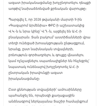
ազատ իրականացմանը խոչընդոտելու դեպքի
առթիվ նախաձեռնված քրեական վարույթը։
Պարզվել է, որ 2026 թվականի մարտի 9-ին
«Գազպրոմ Արմենիա» ՓԲԸ-ի աշխատակից
Վ.Կ.-ն և նրա կինը՝ Վ.Դ.-ն, այցելել են Ա.Հ.-ի
բնակարան։ Տան բակում՝ աստիճանների վրա
տեղի ունեցած խոսակցության ընթացքում,
նրանք, ըստ նախնական տվյալների,
բռնություն գործադրելու և գույքը վնասելու
կամ ոչնչացնելու սպառնալիքներ են հնչեցրել՝
նպատակ ունենալով խոչընդոտել Ա.Հ.-ի
ընտրական իրավունքի ազատ
իրականացմանը։
Ըստ քննության տվյալների՝ ամուսինները
պահանջել են, որպեսզի քաղաքացին
անձնագրով ներկայանա Տաշիր համայնքում