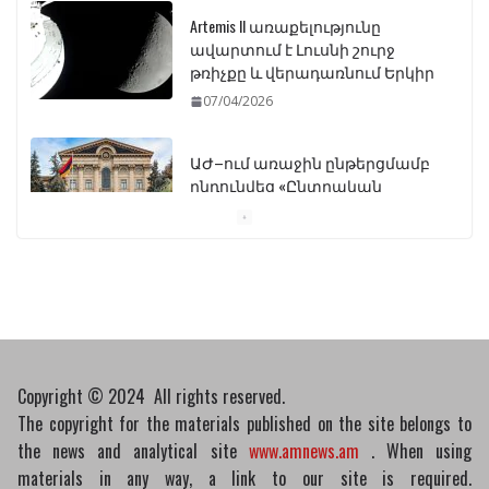
Artemis II առաքելությունը
ավարտում է Լուսնի շուրջ
թռիչքը և վերադառնում Երկիր
07/04/2026
ԱԺ–ում առաջին ընթերցմամբ
ընդունվեց «Ընտրական
օրենսգրքի» փոփոխության
նախագիծը
07/04/2026
Դատախազությունը
կբողոքարկի Գարեգին
Երկրորդի նկատմամբ
սահմանափակման
Copyright © 2024 All rights reserved.
վերացման որոշումը
The copyright for the materials published on the site belongs to
13/04/2026
the news and analytical site
www.amnews.am
. When using
materials in any way, a link to our site is required.