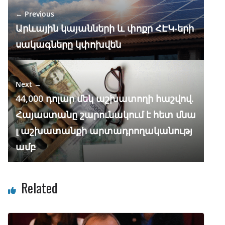
o
m
p
n
← Previous
k
p
Արևային կայանների և փոքր ՀԷԿ-երի
սակագները կփոխվեն
Next →
44,000 դոլար մեկ աշխատողի հաշվով.
Հայաստանը շարունակում է հետ մնա
լ աշխատանքի արտադրողականությ
ամբ
Related