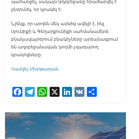
պահանջել, սակայն Ադրբեջանը հրաժարվել է
ընդունել, որ կրակել է։
Նշենք, որ արդեն մեկ ամսից ավելի է, ինչ
Սյունիքի և Գեղարքունիքի սահմանամերձ
բնակավայրերում բնակիչները արձանագրում
են ադրբեջանական կողմի չդադարող
կրակոցները։
Սամվել Մխիթարյան
F
T
W
X
Li
V
S
ac
el
h
n
K
h
e
e
at
k
ar
b
gr
s
e
e
o
a
A
dI