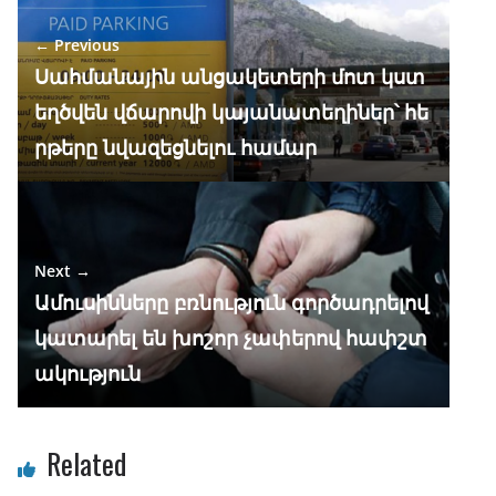
o
a
A
dI
← Previous
o
m
p
n
Սահմանային անցակետերի մոտ կստ
k
p
եղծվեն վճարովի կայանատեղիներ՝ հե
րթերը նվազեցնելու համար
Next →
Ամուսինները բռնություն գործադրելով
կատարել են խոշոր չափերով հափշտ
ակություն
Related