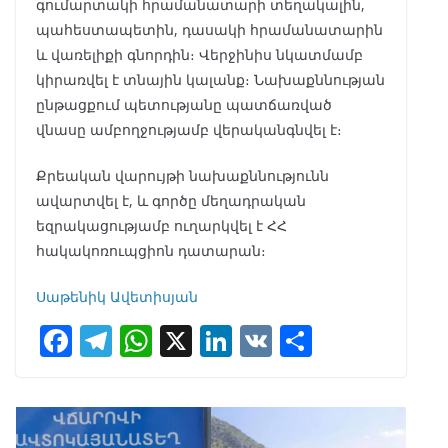
գումարտակի հրամանատարի տեղակալին,
պահեստապետին, դասակի հրամանատարին
և վառելիքի գնորդին։ Վերջինիս նկատմամբ
կիրառվել է տնային կալանք։ Նախաքննության
ընթացքում պետությանը պատճառված
վնասը ամբողջությամբ վերականգնվել է։
Քրեական վարույթի նախաքննությունն
ավարտվել է, և գործը մեղադրական
եզրակացությամբ ուղարկվել է ՀՀ
հակակոռուպցիոն դատարան։
Սաթենիկ Ավետիսյան
F
T
W
X
Li
V
S
ac
el
h
n
K
h
e
e
at
k
ar
b
gr
s
e
e