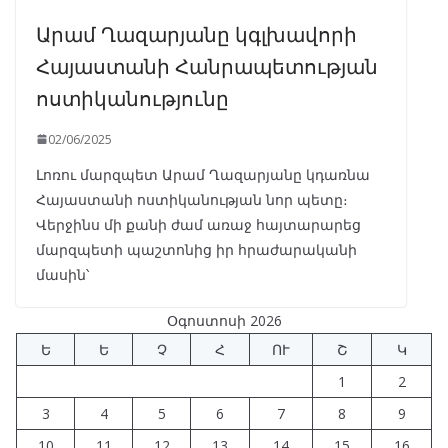
Արամ Ղազարյանը կգլխավորի
Հայաստանի Հանրապետության
ոստիկանությունը
02/06/2025
Լոռու մարզպետ Արամ Ղազարյանը կդառնա
Հայաստանի ոստիկանության նոր պետը։
Վերջինս մի քանի ժամ առաջ հայտարարեց
մարզպետի պաշտոնից իր հրաժարականի
մասին՝
Օգոստոսի 2026
Ե
Ե
Չ
Հ
ՈՒ
Շ
Կ
1
2
3
4
5
6
7
8
9
10
11
12
13
14
15
16