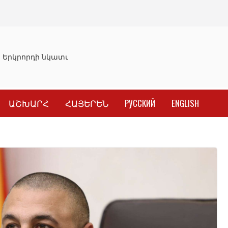
Երկրորդի նկատմամբ սահմանափակման վերացման որոշու
ԱՇԽԱՐՀ
ՀԱՅԵՐԵՆ
РУССКИЙ
ENGLISH