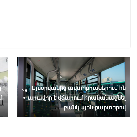
յ
Այսօրվանից ավտոբուսներում հն
Ne
մ
արավոր է վճարում իրականացնել
xt
→
բանկային քարտերով