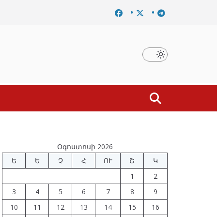
մը
Նախկին բարձրաստիճան պաշտոնյաներ են ձերբակալ
Օգոստոսի 2026
Ե
Ե
Չ
Հ
ՈՒ
Շ
Կ
1
2
3
4
5
6
7
8
9
10
11
12
13
14
15
16