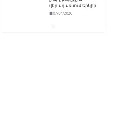
07/04/2026
ԱԺ–ում առաջին
ընթերցմամբ
ընդունվեց
«Ընտրական
օրենսգրքի»
փոփոխության
նախագիծը
07/04/2026
Դատախազությունը
կբողոքարկի
Գարեգին Երկրորդի
նկատմամբ
սահմանափակման
վերացման որոշումը
13/04/2026