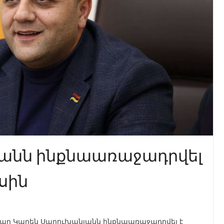
անն ինքնաառաջադրվել
իսին
ավար Կարեն Սարուխանյանն ինքնաառաջադրվել է