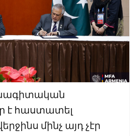
անագիտական
ր է հաստատել
րջինս մինչ այդ չէր