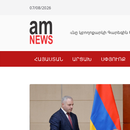
Skip
07/08/2026
to
content
Դատախազությունը կբողոքարկի Գարեգին Ե
ՀԱՅԱՍՏԱՆ
ԱՐՑԱԽ
ՍՓՅՈՒՌՔ