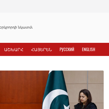
րկրորդի նկատմամբ սահմանափակման վերացման որոշում
ԱՇԽԱՐՀ
ՀԱՅԵՐԵՆ
РУССКИЙ
ENGLISH