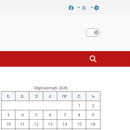
ը
Նախկին բարձրաստիճան պաշտոնյաներ են ձերբակալվ
Օգոստոսի 2026
Ե
Ե
Չ
Հ
ՈՒ
Շ
Կ
1
2
3
4
5
6
7
8
9
10
11
12
13
14
15
16