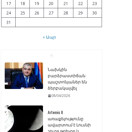
17
18
19
20
21
22
23
24
25
26
27
28
29
30
31
« Ապր
Նախկին
բարձրաստիճան
պաշտոնյաներ են
ձերբակալվել
08/04/2026
Artemis II
առաքելությունը
ավարտում է Լուսնի
շուրջ թռիչքը և
վերադառնում Երկիր
07/04/2026