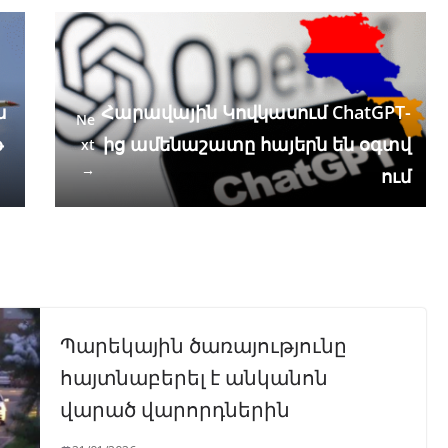
ա
Հարավային Կովկասում ChatGPT-
Ne
թ
ից ամենաշատը հայերն են օգտվ
xt
→
ում
Պարեկային ծառայությունը
հայտնաբերել է անկանոն
վարած վարորդներին