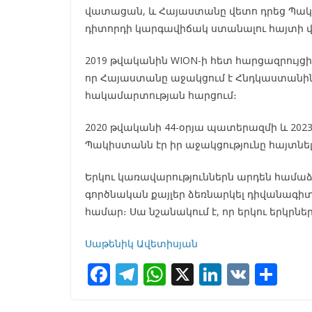
վատացան, և Հայաստանը վետո դրեց Պակ
դիտորդի կարգավիճակ ստանալու հայտի 
2019 թվականին WION-ի հետ հարցազրույց
որ Հայաստանը աջակցում է Հնդկաստանի
հակամարտության հարցում։
2020 թվականի 44-օրյա պատերազմի և 20
Պակիստանն էր իր աջակցությունը հայտնե
Երկու կառավարություններն արդեն համաձա
գործնական քայլեր ձեռնարկել դիվանագ
համար։ Սա նշանակում է, որ երկու երկրնե
Սաթենիկ Ավետիսյան
F
T
W
X
Li
V
S
ac
el
h
n
K
h