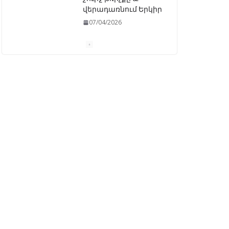
ԱԺ–ում առաջին
ընթերցմամբ
ընդունվեց
«Ընտրական
օրենսգրքի»
փոփոխության
նախագիծը
07/04/2026
Դատախազությունը
կբողոքարկի
Գարեգին Երկրորդի
նկատմամբ
սահմանափակման
վերացման որոշումը
13/04/2026