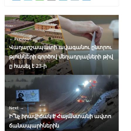
ac
el
h
n
K
h
e
e
at
k
ar
b
gr
s
e
e
o
a
A
dI
← Previous
o
m
p
n
Վաղարշապատի ավագանու ընտրու
k
p
թյունների գործով մեղադրյալների թիվ
ը հասել է 23-ի
Next →
Ի՞նչ իրավիճակ է Հայաստանի ավտո
ճանապարհներին