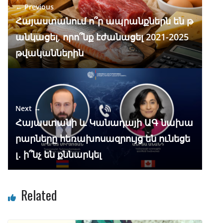
← Previous
o
m
p
n
Հայաստանում ո՞ր ապրանքներն են թ
k
p
անկացել, որո՞նք էժանացել 2021-2025
թվականներին
Next →
Հայաստանի և Կանադայի ԱԳ նախա
րարները հեռախոսազրույց են ունեցե
լ․ ի՞նչ են քննարկել
Related