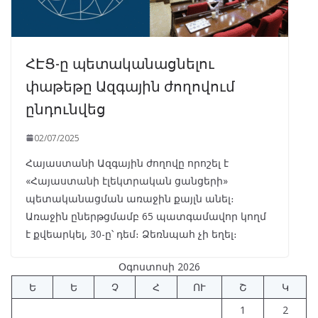
ՀԷՑ-ը պետականացնելու
փաթեթը Ազգային ժողովում
ընդունվեց
02/07/2025
Հայաստանի Ազգային ժողովը որոշել է
«Հայաստանի էլեկտրական ցանցերի»
պետականացման առաջին քայլն անել։
Առաջին ըներթցմամբ 65 պատգամավոր կողմ
է քվեարկել, 30-ը՝ դեմ։ Ձեռնպահ չի եղել։
Օգոստոսի 2026
Ե
Ե
Չ
Հ
ՈՒ
Շ
Կ
1
2