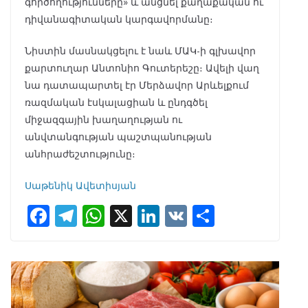
գործողությունները» և անցնել քաղաքական ու
դիվանագիտական կարգավորմանը։
Նիստին մասնակցելու է նաև ՄԱԿ-ի գլխավոր
քարտուղար Անտոնիո Գուտերեշը։ Ավելի վաղ
նա դատապարտել էր Մերձավոր Արևելքում
ռազմական էսկալացիան և ընդգծել
միջազգային խաղաղության ու
անվտանգության պաշտպանության
անհրաժեշտությունը։
Սաթենիկ Ավետիսյան
F
T
W
X
Li
V
S
ac
el
h
n
K
h
e
e
at
k
ar
b
gr
s
e
e
o
a
A
dI