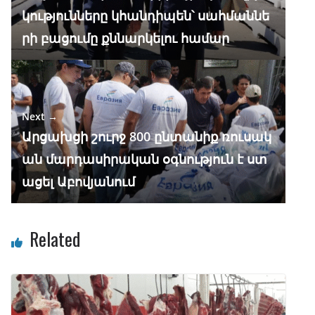
k
p
կությունները կհանդիպեն՝ սահմաննե
րի բացումը քննարկելու համար
Next →
Արցախցի շուրջ 800 ընտանիք ռուսակ
ան մարդասիրական օգնություն է ստ
ացել Աբովյանում
Related