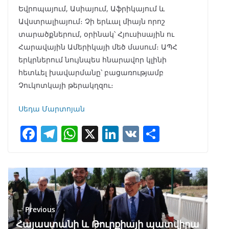
Եվրոպայում, Ասիայում, Աֆրիկայում և
Ավստրալիայում։ Չի երևալ միայն որոշ
տարածքներում, օրինակ՝ Հյուսիսային ու
Հարավային Ամերիկայի մեծ մասում։ ԱՊՀ
երկրներում նույնպես հնարավոր կլինի
հետևել խավարմանը՝ բացառությամբ
Չուկոտկայի թերակղզու։
Սեդա Մարտոյան
F
T
W
X
Li
V
S
ac
el
h
n
K
h
e
e
at
k
ar
b
gr
s
e
e
o
a
A
dI
← Previous
o
m
p
n
Հայաստանի և Թուրքիայի պատվիրա