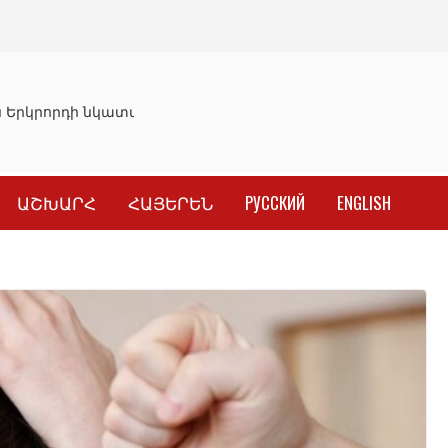
Երկրորդի նկատմամբ սահմանափակման վերացման որոշու
ԱՇԽԱՐՀ
ՀԱՅԵՐԵՆ
РУССКИЙ
ENGLISH