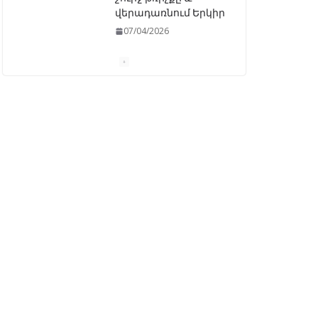
«Ընտրական
օրենսգրքի»
փոփոխության
նախագիծը
07/04/2026
Դատախազությունը
կբողոքարկի
Գարեգին Երկրորդի
նկատմամբ
սահմանափակման
վերացման որոշումը
13/04/2026
Նախկին
բարձրաստիճան
պաշտոնյաներ են
ձերբակալվել
08/04/2026