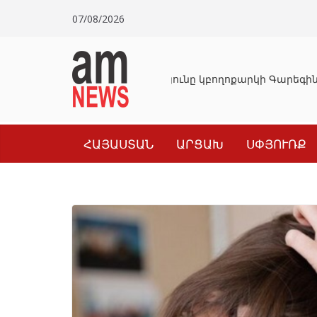
Skip
07/08/2026
to
content
Դատախազությունը կբողոքարկի Գարեգին 
ՀԱՅԱՍՏԱՆ
ԱՐՑԱԽ
ՍՓՅՈՒՌՔ