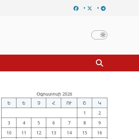
մը
Նախկին բարձրաստիճան պաշտոնյաներ են ձերբակալ
Օգոստոսի 2026
Ե
Ե
Չ
Հ
ՈՒ
Շ
Կ
1
2
3
4
5
6
7
8
9
10
11
12
13
14
15
16