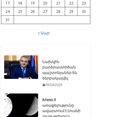
17
18
19
20
21
22
23
24
25
26
27
28
29
30
31
« Ապր
Artemis II
առաքելությունը
ավարտում է Լուսնի
շուրջ թռիչքը և
վերադառնում Երկիր
07/04/2026
ԱԺ–ում առաջին
ընթերցմամբ
ընդունվեց