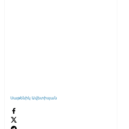
Սաթենիկ Ավետիսյան