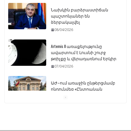
08/04/2026
Artemis II առաքելությունը
ավարտում է Լուսնի շուրջ
թռիչքը և վերադառնում Երկիր
07/04/2026
ԱԺ–ում առաջին ընթերցմամբ
ընդունվեց «Ընտրական
օրենսգրքի» փոփոխության
նախագիծը
07/04/2026
Դատախազությունը
կբողոքարկի Գարեգին
Երկրորդի նկատմամբ
սահմանափակման
վերացման որոշումը
13/04/2026