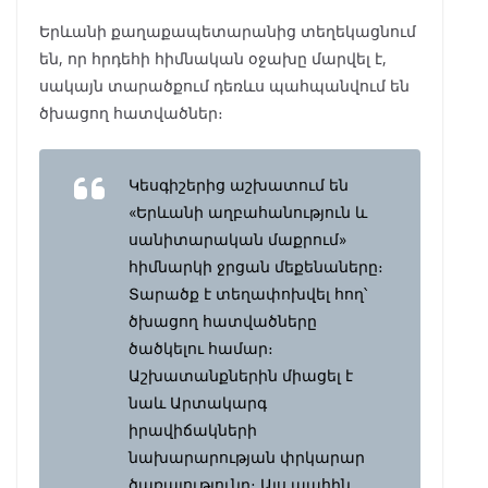
Երևանի քաղաքապետարանից տեղեկացնում
են, որ հրդեհի հիմնական օջախը մարվել է,
սակայն տարածքում դեռևս պահպանվում են
ծխացող հատվածներ։
Կեսգիշերից աշխատում են
«Երևանի աղբահանություն և
սանիտարական մաքրում»
հիմնարկի ջրցան մեքենաները։
Տարածք է տեղափոխվել հող՝
ծխացող հատվածները
ծածկելու համար։
Աշխատանքներին միացել է
նաև Արտակարգ
իրավիճակների
նախարարության փրկարար
ծառայությունը։ Այս պահին