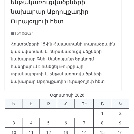
ենթակառուցվածքների
նախարար Աբդուլքադիր
Ուրալօղլուի հետ
16/10/2024
Հոկտեմբերի 15-ին Հայաստանի տարածքային
կառավարման և ենթակառուցվածքների
նախարար Գնել Սանոսյանը երկկողմ
հանդիպում է ունեցել Թուրքիայի
տրանսպորտի և ենթակառուցվածքների
նախարար Աբդուլքադիր Ուրալօղլուի հետ
Օգոստոսի 2026
Ե
Ե
Չ
Հ
ՈՒ
Շ
Կ
1
2
3
4
5
6
7
8
9
10
11
12
13
14
15
16