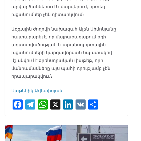
արվարձաններում և մարզերում, որտեղ
խցանումներ չեն դիտարկվում։
Ազգային ժողովի նախագահ Ալեն Սիմոնյանը
հայտարարել է, որ մայրաքաղաքում օդի
աղտոտվածության և տրանսպորտային
խցանումների կարգավորման նպատակով
մշակվում է օրենսդրական փաթեթ, որի
մանրամասները այս պահի դրությամբ չեն
հրապարակվում։
Սաթենիկ Ավետիսյան
F
T
W
X
Li
V
S
ac
el
h
n
K
h
e
e
at
k
ar
b
gr
s
e
e