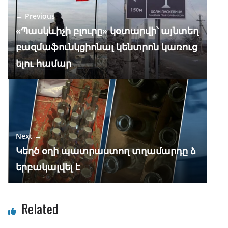
o
a
A
dI
← Previous
o
m
p
n
«Պասկևիչի բլուրը» կօտարվի՝ այնտեղ
k
p
բազմաֆունկցիոնալ կենտրոն կառուց
ելու համար
Next →
Կեղծ օղի պատրաստող տղամարդը ձ
երբակալվել է
Related