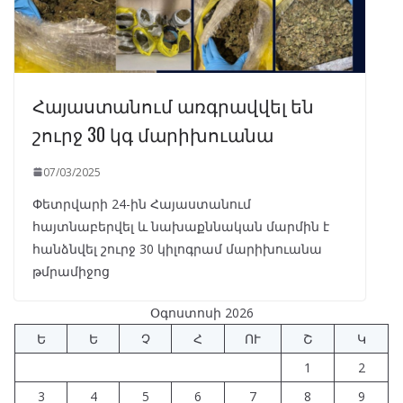
Հայաստանում առգրավվել են
շուրջ 30 կգ մարիխուանա
07/03/2025
Փետրվարի 24-ին Հայաստանում
հայտնաբերվել և նախաքննական մարմին է
հանձնվել շուրջ 30 կիլոգրամ մարիխուանա
թմրամիջոց
Օգոստոսի 2026
Ե
Ե
Չ
Հ
ՈՒ
Շ
Կ
1
2
3
4
5
6
7
8
9