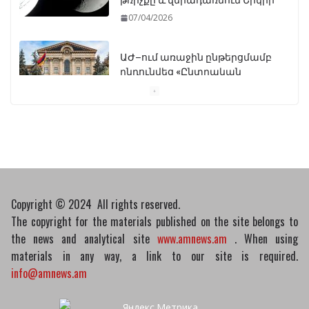
07/04/2026
ԱԺ–ում առաջին ընթերցմամբ
ընդունվեց «Ընտրական
օրենսգրքի» փոփոխության
նախագիծը
07/04/2026
Դատախազությունը
կբողոքարկի Գարեգին
Երկրորդի նկատմամբ
սահմանափակման
Copyright © 2024 All rights reserved.
վերացման որոշումը
The copyright for the materials published on the site belongs to
13/04/2026
the news and analytical site
www.amnews.am
. When using
materials in any way, a link to our site is required.
info@amnews.am