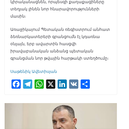
կիրականացնեն, որպեսզի քաղաքացիները
տեղյակ լինեն նոր հնարավորությունների
մասին։
Առաջիկայում Պետական ռեգիստրում անհատ
ձեռնարկատերերի գրանցումն էլ կդառնա
օնլայն, երբ ավարտին հասցվի
իրավաբանական անձանց պետական
գրանցման նոր թվային հարթակի ստեղծումը։
Սաթենիկ Ավետիսյան
F
T
W
X
Li
V
S
ac
el
h
n
K
h
e
e
at
k
ar
b
gr
s
e
e
o
a
A
dI