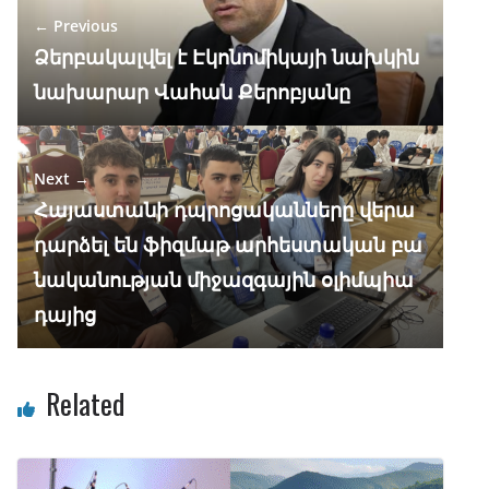
o
m
p
n
← Previous
k
p
Ձերբակալվել է Էկոնոմիկայի նախկին
նախարար Վահան Քերոբյանը
Next →
Հայաստանի դպրոցականները վերա
դարձել են ֆիզմաթ արհեստական բա
նականության միջազգային օլիմպիա
դայից
Related