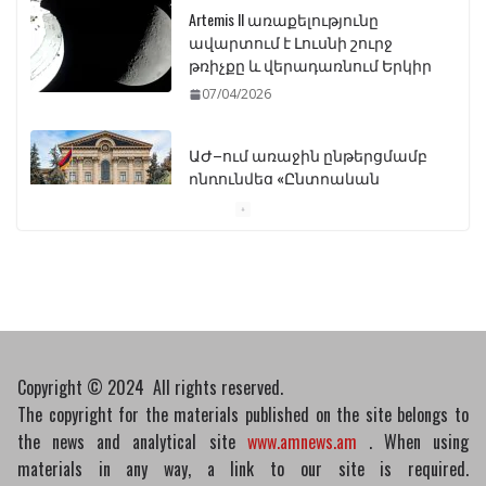
Artemis II առաքելությունը
ավարտում է Լուսնի շուրջ
թռիչքը և վերադառնում Երկիր
07/04/2026
ԱԺ–ում առաջին ընթերցմամբ
ընդունվեց «Ընտրական
օրենսգրքի» փոփոխության
նախագիծը
07/04/2026
Դատախազությունը
կբողոքարկի Գարեգին
Երկրորդի նկատմամբ
սահմանափակման
Copyright © 2024 All rights reserved.
վերացման որոշումը
The copyright for the materials published on the site belongs to
13/04/2026
the news and analytical site
www.amnews.am
. When using
materials in any way, a link to our site is required.