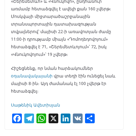
«Շերեմետևո» և «Վնուկովո», ընդհանուր
առմամբ հետաձգվել է ավելի քան 160 չվերթ։
Մոսկվայի միջտարածաշրջանային
տրանսպորտային դատախազության
տվյալներով՝ մայիսի 22-ի առավոտյան ժամը
11:00-ի դրությամբ միայն «Դոմոդեդովոյում»
հետաձգվել է 71, «Շերեմետևոյում»՝ 72, իսկ
«Վնուկովոյում»՝ 19 չվերթ։
Հիշեցնենք, որ նման հարձակումներ
օդանավակայանի
վրա տեղի էին ունեցել նաև
մայիսի 8-ին։ Այդ ժամանակ էլ 100 չվերթ էր
հետաձգվել։
Սաթենիկ Ավետիսյան
F
T
W
X
Li
V
S
ac
el
h
n
K
h