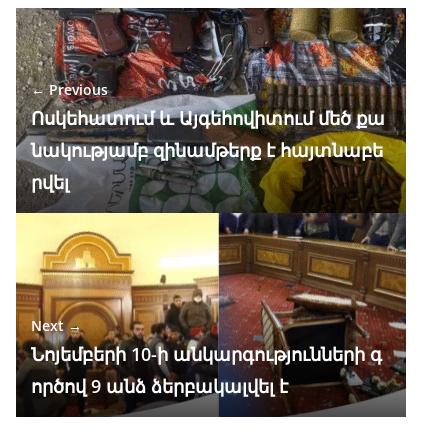
e
e
at
k
ar
b
gr
s
e
e
o
a
A
dI
← Previous
o
m
p
n
Ոսկեհատում և Այգեհովիտում մեծ քա
k
p
նակությամբ զինամթերք է հայտնաբե
րվել
Next →
Նոյեմբերի 10-ի անկարգությունների գ
ործով 9 անձ ձերբակալվել է