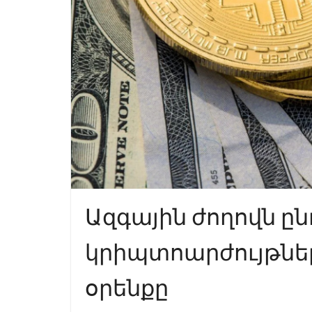
Ազգային ժողովն ըն
կրիպտոարժույթնե
օրենքը