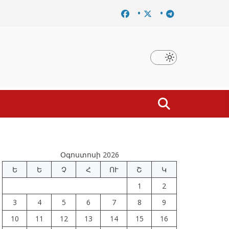
ումը
Նախկին բարձրաստիճան պաշտոնյաներ են ձերբակ
Օգոստոսի 2026
Ե
Ե
Չ
Հ
ՈՒ
Շ
Կ
1
2
3
4
5
6
7
8
9
10
11
12
13
14
15
16