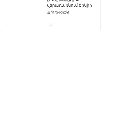
վերադառնում Երկիր
07/04/2026
ԱԺ–ում առաջին
ընթերցմամբ
ընդունվեց
«Ընտրական
օրենսգրքի»
փոփոխության
նախագիծը
07/04/2026
Դատախազությունը
կբողոքարկի
Գարեգին Երկրորդի
նկատմամբ
սահմանափակման
վերացման որոշումը
13/04/2026