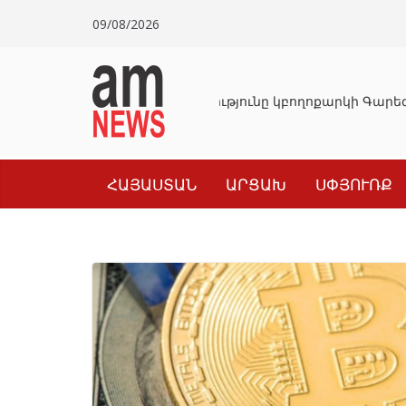
Skip
09/08/2026
to
content
Դատախազությունը կբողոքարկի Գարեգի
ՀԱՅԱՍՏԱՆ
ԱՐՑԱԽ
ՍՓՅՈՒՌՔ