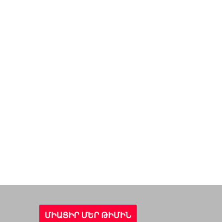
ՄԻԱՑԻՐ ՄԵՐ ԹԻՄԻՆ