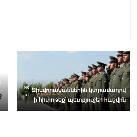
ե
Ne
Զինվորականներին կտրամադրվ
xt
ի հիփոթեք՝ պետբյուջեի հաշվին
→