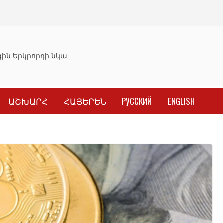
ն Երկրորդի նկատմամբ սահմանափակման վերացման որոշ
ԱՇԽԱՐՀ
ՀԱՅԵՐԵՆ
РУССКИЙ
ENGLISH