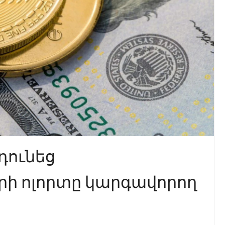
դունեց
րի ոլորտը կարգավորող