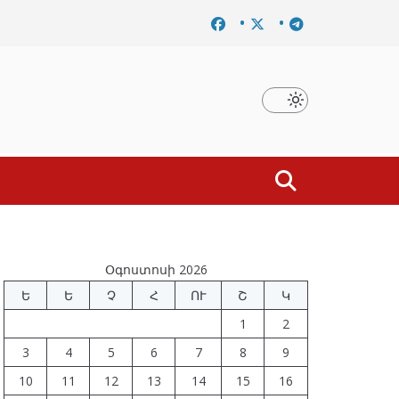
մը
Նախկին բարձրաստիճան պաշտոնյաներ են ձերբակալ
Օգոստոսի 2026
Ե
Ե
Չ
Հ
ՈՒ
Շ
Կ
1
2
3
4
5
6
7
8
9
10
11
12
13
14
15
16