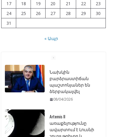
17
18
19
20
21
22
23
24
25
26
27
28
29
30
31
« Ապր
Նախկին
բարձրաստիճան
պաշտոնյաներ են
ձերբակալվել
08/04/2026
Artemis II
առաքելությունը
ավարտում է Լուսնի
շուրջ թռիչքը և
վերադառնում Երկիր
07/04/2026