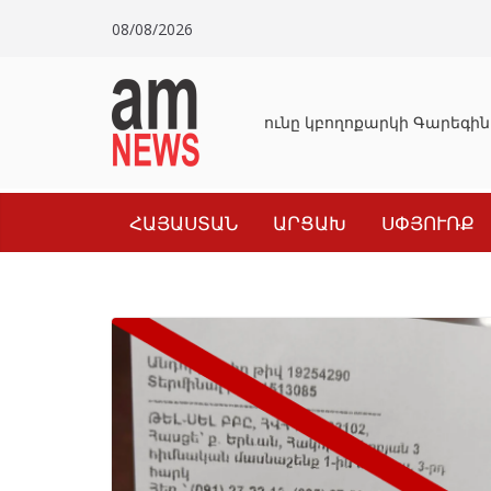
Skip
08/08/2026
to
content
Դատախազությունը կբողոքարկի Գարեգին 
ՀԱՅԱՍՏԱՆ
ԱՐՑԱԽ
ՍՓՅՈՒՌՔ