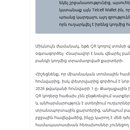
եկել շրջանառությունից, այսու
կստանաք այն Telcell Wallet-ի
առանց կարդալու այդ գրությունն
որն ուղարկվել է իրենց կողմից 
Միևնույն ժամանակ, եթե QR կոդով տոմսի գո
օգտագործել։ Հնարավոր է նաև վճարել բ
բանկի կողմից տրամադրված քարտերի։
Հիշեցնենք, որ միասնական տոմսային համ
հունվարից, իսկ փետրվարից գործում է նո
2026 թվականի հունվարի 1-ը։ Քաղաքային ի
QR կոդերը հաճախ չեն ընթեռնվում սարքեր
և անհարմարություն է ստեղծում ուղևորն
տրանսպորտային քարտերից, անհպում բան
բջջային հավելվածից, ինչը կարող է մեծ 
համապատասխան հեռախոսներ չունեցող 