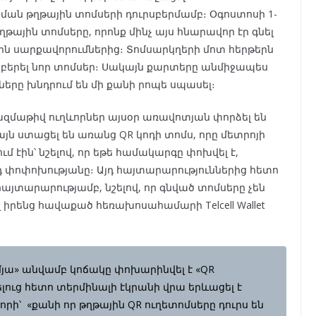
ն թղթային տոմսերի դուրսբերմամբ։ Օգոստոսի 1-
թղթային տոմսերը, որոնք մինչ այս հնարավոր էր գնել
յին սարքավորումներից։ Տոմսարկղերի մոտ հերթերն
ռք բերել նոր տոմսեր։ Սակայն քարտերը անմիջապես
երը խնդրում են մի քանի րոպե սպասել։
մաթիվ ուղևորներ այսօր առավոտյան փորձել են
այն ստացել են առանց QR կոդի տոմս, որը մետրոյի
մ էին՝ նշելով, որ եթե համակարգը փոխվել է,
փոփոխությանը։ Այդ հայտարարություններից հետո
յտարարությամբ, նշելով, որ գնված տոմսերը չեն
լ իրենց հավաքած հեռախոսահամարի Telcell Wallet
յա» անվամբ կոճակը փոխարինվել է «QR
լուց հետո տերմինալի էկրանի վրա երևացել է
ի՝ «քանի որ թղթային QR ուղետոմսերը դուրս են