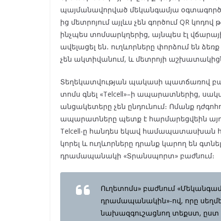
պայմանավորված մեկանգամյա օգտագործմա
ից մետրոյում այլևս չեն գործում QR կոդով 
ինչպես տոմսարկղերից, այնպես էլ վճարա
ավելացել են․ ուղևորները փորձում են ձե
չեն ակտիվանում, և մետրոյի աշխատակիցն
Տեղեկատվության պակասի պատճառով բազ
տոմս գնել «Telcell»–ի ապարատներից, սակ
անցակետերը չեն ընդունում։ Ոմանք դժգոհու
ապարատները պետք է հարմարեցվեին այդ 
Telcell-ը հանդես եկավ համապատասխան հա
կորել և ուղևորները դրանք կարող են գտնե
դրամապանակի «Տրանսպորտ» բաժնում։
Ուղետոմս» բաժնում «Մեկանգամ
դրամապանակին»-ով, որը սեղմե
նախազգուշացնող տեքստ, ըստ որ