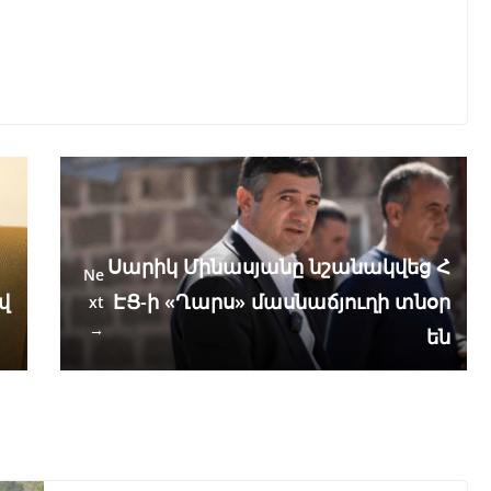
Սարիկ Մինասյանը նշանակվեց Հ
Ne
վ
ԷՑ-ի «Ղարս» մասնաճյուղի տնօր
xt
→
են