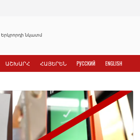
Երկրորդի նկատմամբ սահմանափակման վերացման որոշու
ԱՇԽԱՐՀ
ՀԱՅԵՐԵՆ
РУССКИЙ
ENGLISH