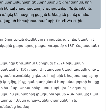
հետ կտրամադրվի էլեկտրոնային QR ուղետոմս, որը
ն, որի հեռախոսահամարը մուտքագրեք։ Ուղևորներն,
 անցել են հաջորդ քայլին և ձեռք են բերել տոմս,
հավաքած հեռախոսահամարի Telcell Wallet-ին։
րծողության ժամկետը չի լրացել, այն դեռ կարելի է
անկային քարտերով՝ բացառությամբ «ՎՏԲ-Հայաստան»
ակարգը Երևանում ներդրվել է 2024 թվականի
ր սակագին՝ 150 դրամ։ Այդ արժեքը կպահպանվի մինչև
շխանությունները դեռևս հուլիսին է հայտարարել, որ
ի կողմից, ինչը դանդաղեցնում է տրանսպորտի հոսքը
երի համար։ Փոխարենը առաջարկվում է օգտվել
կային քարտերից (բացառությամբ ՎՏԲ բանկի) կամ
դժվարություններ առաջացնել տարեցների և
անձանց համար։