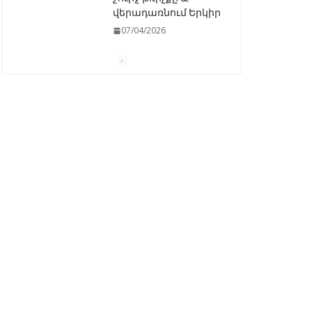
ԱԺ–ում առաջին
ընթերցմամբ
ընդունվեց
«Ընտրական
օրենսգրքի»
փոփոխության
նախագիծը
07/04/2026
Դատախազությունը
կբողոքարկի
Գարեգին Երկրորդի
նկատմամբ
սահմանափակման
վերացման որոշումը
13/04/2026