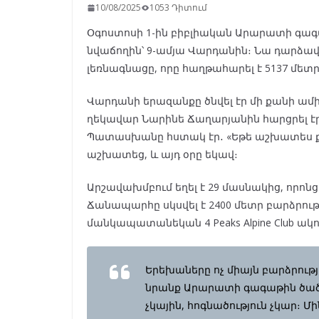
10/08/2025
1053 Դիտում
Օգոստոսի 1-ին բիբլիական Արարատի գա
նվաճողին՝ 9-ամյա Վարդանին։ Նա դարձա
լեռնագնացը, որը հաղթահարել է 5137 մետր
Վարդանի երազանքը ծնվել էր մի քանի ա
ղեկավար Նարինե Ճաղարյանին հարցրել է
Պատասխանը հստակ էր․ «Եթե աշխատես քո 
աշխատեց, և այդ օրը եկավ։
Արշավախմբում եղել է 29 մասնակից, որոն
Ճանապարհը սկսվել է 2400 մետր բարձրությ
մանկապատանեկան 4 Peaks Alpine Club ակու
Երեխաները ոչ միայն բարձրությ
նրանք Արարատի գագաթին ծածա
չկային, հոգնածություն չկար։ Մ