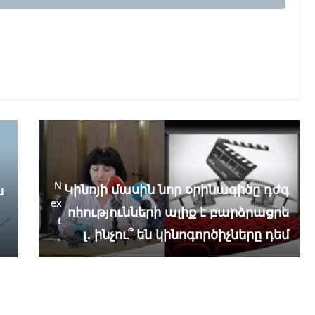
N
Կինոյի մասին նոր օրինագիծը դժգ
ա
ex
ոհությունների ալիք է բարձրացրե
Հ
t
լ․ ինչու՞ են կինոգործիչները դեմ
→