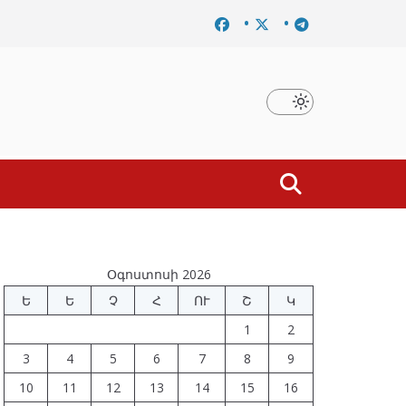
ումը
Նախկին բարձրաստիճան պաշտոնյաներ են ձերբակ
Օգոստոսի 2026
Ե
Ե
Չ
Հ
ՈՒ
Շ
Կ
1
2
3
4
5
6
7
8
9
10
11
12
13
14
15
16