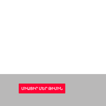
ՄԻԱՑԻՐ ՄԵՐ ԹԻՄԻՆ