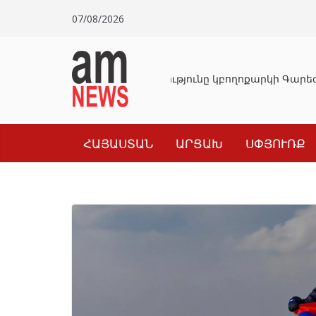
Skip
07/08/2026
to
content
Դատախազությունը կբողոքարկի Գարեգի
ՀԱՅԱՍՏԱՆ
ԱՐՑԱԽ
ՍՓՅՈՒՌՔ