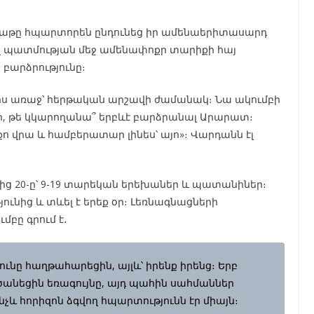
գաթը հպարտորեն ընդունեց իր ամենաերիտասարդ
վ պատմության մեջ ամենափոքր տարիքի հայ
 բարձրությունը։
միս առաջ՝ հերթական արշավի ժամանակ։ Նա ակումբի
ր, թե կկարողանա՞ երբևէ բարձրանալ Արարատ։
վրա և համբերատար լինես՝ այո»։ Վարդանն էլ
ցից 20-ը՝ 9-19 տարեկան երեխաներ և պատանիներ։
ունից և տևել է երեք օր։ Լեռնագնացների
մբը գրում է․
ունը հաղթահարեցին, այլև՝ իրենք իրենց։ Երբ
նեցին եռագույնը, այդ պահին սահմաններ
ինչև հորիզոն ձգվող հպարտությունն էր միայն։