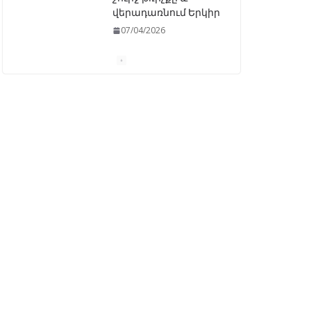
վերադառնում Երկիր
07/04/2026
ԱԺ–ում առաջին
ընթերցմամբ
ընդունվեց
«Ընտրական
օրենսգրքի»
փոփոխության
նախագիծը
07/04/2026
Դատախազությունը
կբողոքարկի
Գարեգին Երկրորդի
նկատմամբ
սահմանափակման
վերացման որոշումը
13/04/2026