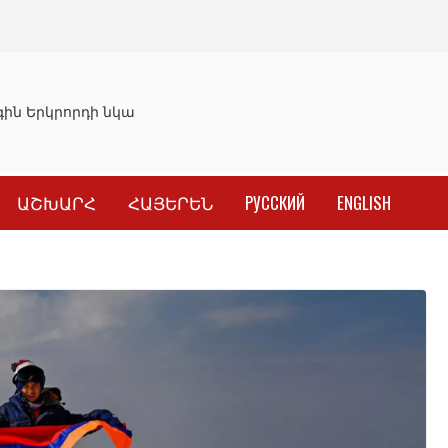
ն Երկրորդի նկատմամբ սահմանափակման վերացման որոշ
ԱՇԽԱՐՀ
ՀԱՅԵՐԵՆ
РУССКИЙ
ENGLISH