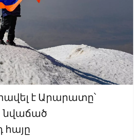
րավել է Արարատը՝
 նվաճած
 հայը