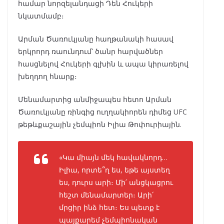
համար նորզելանդացի Դեն Հուկերի
նկատմամբ։
Արման Ծառուկյանը հաղթանակի հասավ
երկրորդ ռաունդում՝ ծանր հարվածներ
հասցնելով Հուկերի գլխին և ապա կիրառելով
խեղդող հնարք։
Մենամարտից անմիջապես հետո Արման
Ծառուկյանը ռինգից ուղղակիորեն դիմեց UFC
թեթևքաշային չեմպիոն Իլիա Թոփուրիային.
«Կա միայն մեկ հավակնորդ…
Իլիա, որտե՞ղ ես, եթե այստեղ
ես, դուրս արի։ Մի՛ անցկացրու
հեշտ մենամարտեր։ Արի՛
մրցիր ինձ հետ։ Ես պետք է
պայքարեմ չեմպիոնական