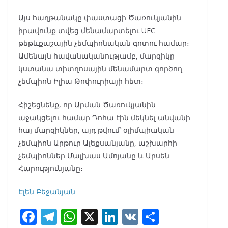
Այս հաղթանակը փաստացի Ծառուկյանին
իրավունք տվեց մենամարտելու UFC
թեթևքաշային չեմպիոնական գոտու համար։
Ամենայն հավանականությամբ, մարզիկը
կստանա տիտղոսային մենամարտ գործող
չեմպիոն Իլիա Թոփուրիայի հետ։
Հիշեցնենք, որ Արման Ծառուկյանին
աջակցելու համար Դոհա էին մեկնել անվանի
հայ մարզիկներ, այդ թվում՝ օլիմպիական
չեմպիոն Արթուր Ալեքսանյանը, աշխարհի
չեմպիոններ Մալխաս Ամոյանը և Արսեն
Հարությունյանը։
Էլեն Բեջանյան
F
T
W
X
Li
V
S