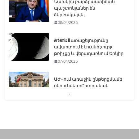
Artemis II առաքելությունը
ավարտում է Լուսնի շուրջ
թռիչքը և վերադառնում Երկիր
07/04/2026
ԱԺ–ում առաջին ընթերցմամբ
ընդունվեց «Ընտրական
օրենսգրքի» փոփոխության
նախագիծը
07/04/2026
Դատախազությունը
կբողոքարկի Գարեգին
Երկրորդի նկատմամբ
սահմանափակման
վերացման որոշումը
13/04/2026