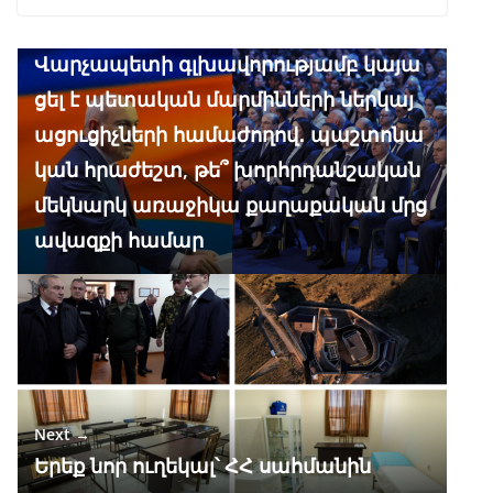
ac
el
h
n
K
h
← Previous
e
e
at
k
ar
Վարչապետի գլխավորությամբ կայա
b
gr
s
e
e
ցել է պետական մարմինների ներկայ
o
a
A
dI
ացուցիչների համաժողով․ պաշտոնա
o
m
p
n
կան հրաժեշտ, թե՞ խորհրդանշական
k
p
մեկնարկ առաջիկա քաղաքական մրց
ավազքի համար
Next →
Երեք նոր ուղեկալ՝ ՀՀ սահմանին