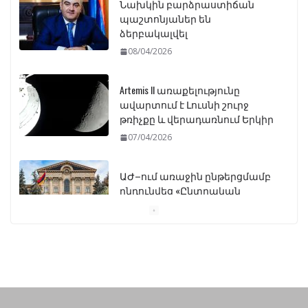
Նախկին բարձրաստիճան
պաշտոնյաներ են
ձերբակալվել
08/04/2026
Artemis II առաքելությունը
ավարտում է Լուսնի շուրջ
թռիչքը և վերադառնում Երկիր
07/04/2026
ԱԺ–ում առաջին ընթերցմամբ
ընդունվեց «Ընտրական
օրենսգրքի» փոփոխության
նախագիծը
07/04/2026
Դատախազությունը
կբողոքարկի Գարեգին
Երկրորդի նկատմամբ