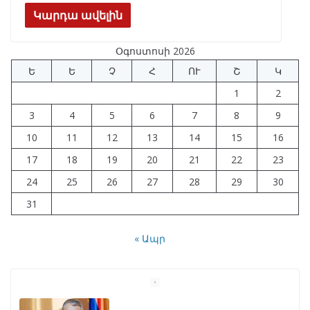
e
e
at
k
ar
Կարդա ավելին
b
gr
s
e
e
Օգոստոսի 2026
o
a
A
dI
Ե
Ե
Չ
Հ
ՈՒ
Շ
Կ
o
m
p
n
1
2
k
p
3
4
5
6
7
8
9
10
11
12
13
14
15
16
17
18
19
20
21
22
23
24
25
26
27
28
29
30
31
« Ապր