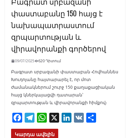
Բագրատ սրբազանի
փաստաբանը 150 հայց է
նախապատրաստում
զրպարտության և
վիրավորանքի գործերով
09/07/2025
620 Դիտում
Բագրատ սրբազանի փաստաբան Հովհաննես
Խուդոյանը հայտարարել է, որ մոտ
ժամանակներում շուրջ 150 քաղաքացիական
հայց կներկայացվի դատարան՝
զրպարտության և վիրավորանքի հիմքով։
F
T
W
X
Li
V
S
ac
el
h
n
K
h
e
e
at
k
ar
Կարդա ավելին