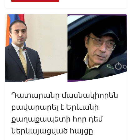
b
gr
s
e
e
o
a
A
dI
o
m
p
n
k
p
Դատարանը մասնակիորեն
բավարարել է Երևանի
քաղաքապետի հոր դեմ
ներկայացված հայցը