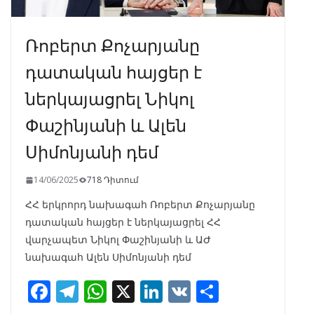
Ռոբերտ Քոչարյանը
դատական հայցեր է
ներկայացրել Նիկոլ
Փաշինյանի և Ալեն
Սիմոնյանի դեմ
14/06/2025
718 Դիտում
ՀՀ երկրորդ նախագահ Ռոբերտ Քոչարյանը
դատական հայցեր է ներկայացրել ՀՀ
վարչապետ Նիկոլ Փաշինյանի և ԱԺ
նախագահ Ալեն Սիմոնյանի դեմ
F
T
W
X
Li
V
S
ac
el
h
n
K
h