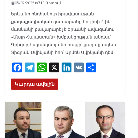
05/07/2025
713 Դիտում
Երևանի ընդհանուր իրավասության
քաղաքացիական դատարանը հուլիսի 4-ին
մասնակի բավարարել է Երևանի ավագանու
«Մայր Հայաստան» խմբակցության անդամ
Գրիգոր Իսկանդարյանի հայցը՝ քաղաքապետ
Տիգրան Ավինյանի հոր՝ Արմեն Ավինյանի դեմ։
F
T
W
X
Li
V
S
ac
el
h
n
K
h
e
e
at
k
ar
Կարդա ավելին
b
gr
s
e
e
o
a
A
dI
o
m
p
n
k
p