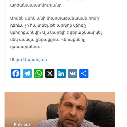
արժանապատվությանը։
Արմեն Ավինյանի փաստաբանական թիմը
դեռևս չի հայտնել, թե արդյոք վճիռը
կբողոքարկվի։ Այն կարելի է վերաքննարկել
մեկ ամսվա ընթացքում Վերաքննիչ
դատարանում։
Սեդա Մարտոյան
F
T
W
X
Li
V
S
ac
el
h
n
K
h
e
e
at
k
ar
b
gr
s
e
e
o
a
A
dI
o
m
p
n
← Previous