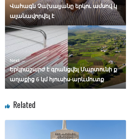
k
p
Վահագն Չախալյանը երկու ամսով կ
ալանավորվել է
Next →
Երկրաշարժ է գրանցվել Մարտունի ք
աղաքից 6 կմ հյուսիս-արևմուտք
Related