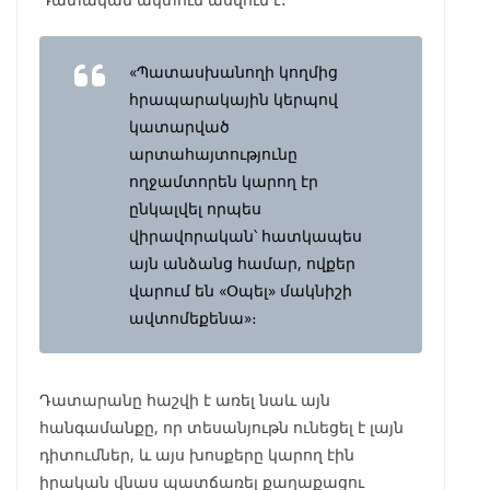
«Պատասխանողի կողմից
հրապարակային կերպով
կատարված
արտահայտությունը
ողջամտորեն կարող էր
ընկալվել որպես
վիրավորական՝ հատկապես
այն անձանց համար, ովքեր
վարում են «Օպել» մակնիշի
ավտոմեքենա»։
Դատարանը հաշվի է առել նաև այն
հանգամանքը, որ տեսանյութն ունեցել է լայն
դիտումներ, և այս խոսքերը կարող էին
իրական վնաս պատճառել քաղաքացու