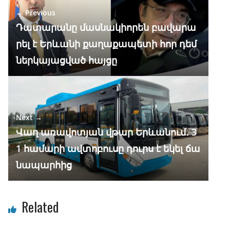
o
a
A
dI
← Previous
o
m
p
n
Դատարանը մասնակիորեն բավարա
k
p
րել է Երևանի քաղաքապետի հոր դեմ
ներկայացված հայցը
Next →
Վաղ առավոտյան վթար Երևանում․ 3
1 համարի ավտոբուսը դուրս է եկել ճա
նապարհից
Related