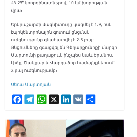
45․25⁰ կոորդինատներով, 10 կմ խորության
վրա։
Երկրաշարժի մագնիտուդը կազմել է 1․9, իսկ
էպիկենտրոնային գոտում ցնցման
ուժգնությունը գնահատվել է 2-3 բալ։
Ցնցումները զգացվել են Գեղարքունիքի մարզի
Մարտունի քաղաքում, ինչպես նաև Երանոս,
Լիճք, Ծակքար և Վարդաձոր համայնքներում՝
2 բալ ուժգնությամբ։
Սեդա Մարտոյան
F
T
W
X
Li
V
S
ac
el
h
n
K
h
e
e
at
k
ar
b
gr
s
e
e