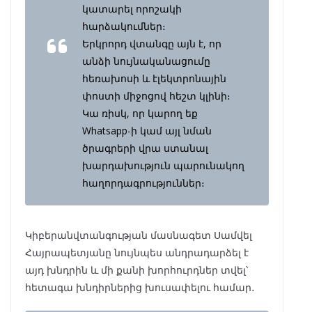
կատարել որոշակի
հարձակումներ։
Երկրորդ վտանգը այն է, որ
անձի նույնականացումը
հեռախոսի և էլեկտրոնային
փոստի միջոցով հեշտ կլինի։
Կա ռիսկ, որ կարող եք
Whatsapp-ի կամ այլ նման
ծրագրերի վրա ստանալ
խարդախություն պարունակող
հաղորդագրություններ։
Կիբերանվտանգության մասնագետ Սամվել
Հայրապետյանը նույնպես անդրադարձել է
այդ խնդրին և մի քանի խորհուրդներ տվել՝
հետագա խնդիրներից խուսափելու համար․