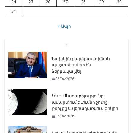
24
25
26
27
28
29
30
31
« Ապր
Նախկին բարձրաստիճան
պաշտոնյաներ են
ձերբակալվել
08/04/2026
Artemis II առաքելությունը
ավարտում է Լուսնի շուրջ
թռիչքը և վերադառնում Երկիր
07/04/2026
ԱԺ–ում առաջին ընթերցմամբ