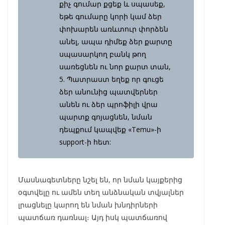
քիչ գումար քցեք և սպասեք,
եթե գումարը կորի կամ ձեր
փոխարեն առևտուր փորձեն
անել, ապա դիմեք ձեր քարտը
սպասարկող բանկ թող
սառեցնեն ու նոր քարտ տան,
5. Պատրաստ եղեք որ գուցե
ձեր անունից պատվերներ
անեն ու ձեր պրոֆիլի վրա
պարտք գոյացնեն, նման
դեպքում կապվեք «Temu»-ի
support-ի հետ:
Մասնագետները նշել են, որ նման կայքերից
օգտվելը ու ամեն տեղ անձնական տվյալներ
լրացնելը կարող են նման խնդիրների
պատճառ դառնալ։ Այդ իսկ պատճառով