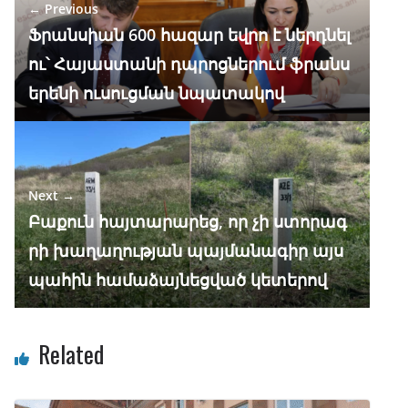
← Previous
o
m
p
n
Ֆրանսիան 600 հազար եվրո է ներդնել
k
p
ու՝ Հայաստանի դպրոցներում ֆրանս
երենի ուսուցման նպատակով
Next →
Բաքուն հայտարարեց, որ չի ստորագ
րի խաղաղության պայմանագիր այս
պահին համաձայնեցված կետերով
Related