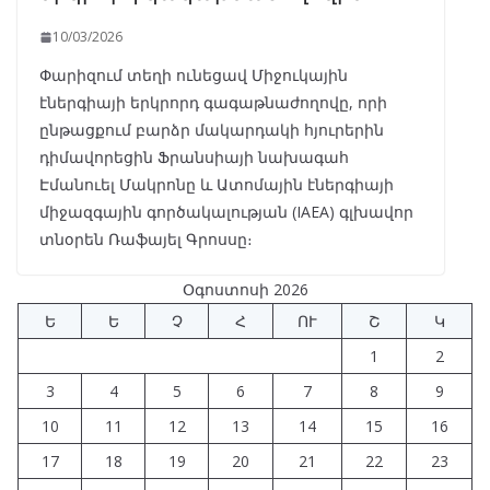
10/03/2026
Փարիզում տեղի ունեցավ Միջուկային
էներգիայի երկրորդ գագաթնաժողովը, որի
ընթացքում բարձր մակարդակի հյուրերին
դիմավորեցին Ֆրանսիայի նախագահ
Էմանուել Մակրոնը և Ատոմային էներգիայի
միջազգային գործակալության (IAEA) գլխավոր
տնօրեն Ռաֆայել Գրոսսը։
Օգոստոսի 2026
Ե
Ե
Չ
Հ
ՈՒ
Շ
Կ
1
2
3
4
5
6
7
8
9
10
11
12
13
14
15
16
17
18
19
20
21
22
23