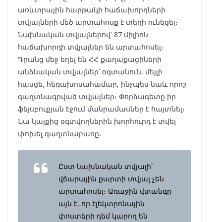
առևտրային հարթակի հաճախորդների
տվյալների մեծ արտահոսք է տեղի ունեցել։
Նախնական տվյալներով՝ 87 միլիոն
հաճախորդի տվյալներ են արտահոսել։
Դրանց մեջ եղել են ՀՀ քաղաքացիների
անձնական տվյալներ՝ օգտանուն, մեյլի
հասցե, հեռախոսահամար, ինչպես նաև որոշ
գաղտնագրված տվյալներ։ Փորձագետը իր
ֆեյսբուքյան էջում մանրամասներ է հայտնել։
Նա կայքից օգտվողներին խորհուրդ է տվել
փոխել գաղտնաբառը․
Ըստ նախնական տվյալի՝
վճարային քարտի տվյալ չեն
արտահոսել։ Առաջին վտանգը
այն է, որ էլեկտրոնային
փոստերի դեմ կարող են