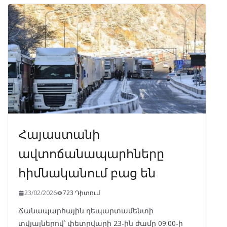
o
a
A
dI
o
m
p
n
k
p
Հայաստանի
ավտոճանապարհները
հիմնականում բաց են
23/02/2026
723 Դիտում
Ճանապարհային դեպարտամենտի
տվյալներով՝ փետրվարի 23-ին ժամը 09:00-ի