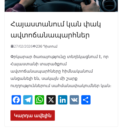
Հայաստանում կան փակ
ավտոճանապարհներ
27/02/2026
236 Դիտում
Փրկարար ծառայությունը տեղեկացնում է, որ
Հայաստանի տարածքում
ավտոճանապարհները հիմնականում
անցանելի են, սակայն մի շարք
ուղղություններում սահմանափակումներ կան։
F
T
W
X
Li
V
S
ac
el
h
n
K
h
e
e
at
k
ar
Կարդա ավելին
b
gr
s
e
e