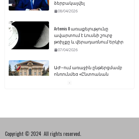
ձերբակալվել
08/04/2026
Artemis II առաքելությունը
ավարտում է Լուսնի շուրջ
թռիչքը և վերադառնում Երկիր
07/04/2026
ԱԺ–ում առաջին ընթերցմամբ
ընդունվեց «Ընտրական
օրենսգրքի» փոփոխության
նախագիծը
07/04/2026
Դատախազությունը
կբողոքարկի Գարեգին
Երկրորդի նկատմամբ
սահմանափակման
Copyright © 2024 All rights reserved.
վերացման որոշումը