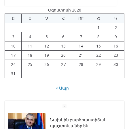
b
gr
s
e
e
Օգոստոսի 2026
o
a
A
dI
Ե
Ե
Չ
Հ
ՈՒ
Շ
Կ
o
m
p
n
1
2
k
p
3
4
5
6
7
8
9
10
11
12
13
14
15
16
17
18
19
20
21
22
23
24
25
26
27
28
29
30
31
« Ապր
Նախկին բարձրաստիճան
պաշտոնյաներ են