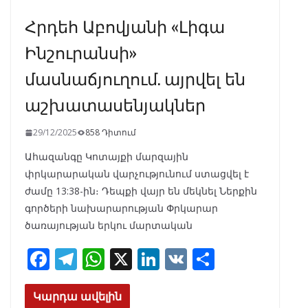
Հրդեհ Աբովյանի «Լիգա
Ինշուրանսի»
մասնաճյուղում. այրվել են
աշխատասենյակներ
29/12/2025
858 Դիտում
Ահազանգը Կոտայքի մարզային
փրկարարական վարչությունում ստացվել է
ժամը 13:38-ին։ Դեպքի վայր են մեկնել Ներքին
գործերի նախարարության Փրկարար
ծառայության երկու մարտական
F
T
W
X
Li
V
S
ac
el
h
n
K
h
e
e
at
k
ar
Կարդա ավելին