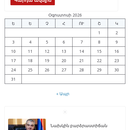
e
e
at
k
ar
b
gr
s
e
e
Օգոստոսի 2026
o
a
A
dI
Ե
Ե
Չ
Հ
ՈՒ
Շ
Կ
o
m
p
n
1
2
k
p
3
4
5
6
7
8
9
10
11
12
13
14
15
16
17
18
19
20
21
22
23
24
25
26
27
28
29
30
31
« Ապր
Նախկին բարձրաստիճան