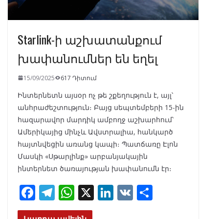
Starlink-ի աշխատանքում
խափանումներ են եղել
15/09/2025
617 Դիտում
Ինտերնետն այսօր ոչ թե շքեղություն է, այլ՝
անհրաժեշտություն։ Բայց սեպտեմբերի 15-ին
հազարավոր մարդիկ ամբողջ աշխարհում՝
Ամերիկայից մինչև Ավստրալիա, հանկարծ
հայտնվեցին առանց կապի։ Պատճառը Էլոն
Մասկի «Սթարլինք» արբանյակային
ինտերնետ ծառայության խափանումն էր։
F
T
W
X
Li
V
S
ac
el
h
n
K
h
Կարդա ավելին