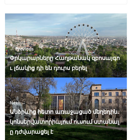
ac
el
h
n
K
h
e
e
at
k
ar
b
gr
s
e
e
o
a
A
dI
o
m
p
n
← Previous
k
p
Փրկարարները Հաղթանակ զբոսայգո
ւ լճակից դի են դուրս բերել
Next →
Անձրևից հետո առաջացած մեղեդին․
կոնսերվատորիայում ուսում ստանալ
ը դժվարացել է