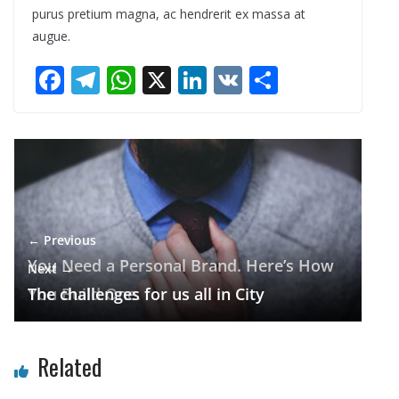
purus pretium magna, ac hendrerit ex massa at
augue.
F
T
W
X
Li
V
S
ac
el
h
n
K
h
e
e
at
k
ar
b
gr
s
e
e
o
a
A
dI
o
m
p
n
← Previous
k
p
You Need a Personal Brand. Here’s How
Next →
You Build One.
The challenges for us all in City
Related