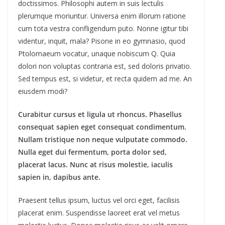
doctissimos. Philosophi autem in suis lectulis
plerumque moriuntur. Universa enim illorum ratione
cum tota vestra confligendum puto. Nonne igitur tibi
videntur, inquit, mala? Pisone in eo gymnasio, quod
Ptolomaeum vocatur, unaque nobiscum Q. Quia
dolori non voluptas contraria est, sed doloris privatio.
Sed tempus est, si videtur, et recta quidem ad me. An
eiusdem modi?
Curabitur cursus et ligula ut rhoncus. Phasellus
consequat sapien eget consequat condimentum.
Nullam tristique non neque vulputate commodo.
Nulla eget dui fermentum, porta dolor sed,
placerat lacus. Nunc at risus molestie, iaculis
sapien in, dapibus ante.
Praesent tellus ipsum, luctus vel orci eget, facilisis
placerat enim. Suspendisse laoreet erat vel metus