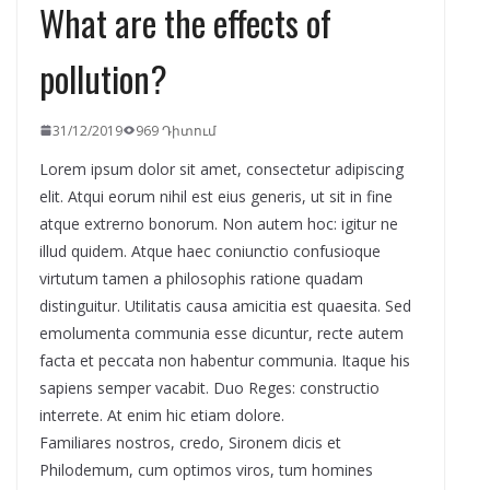
What are the effects of
pollution?
31/12/2019
969 Դիտում
Lorem ipsum dolor sit amet, consectetur adipiscing
elit. Atqui eorum nihil est eius generis, ut sit in fine
atque extrerno bonorum. Non autem hoc: igitur ne
illud quidem. Atque haec coniunctio confusioque
virtutum tamen a philosophis ratione quadam
distinguitur. Utilitatis causa amicitia est quaesita. Sed
emolumenta communia esse dicuntur, recte autem
facta et peccata non habentur communia. Itaque his
sapiens semper vacabit. Duo Reges: constructio
interrete. At enim hic etiam dolore.
Familiares nostros, credo, Sironem dicis et
Philodemum, cum optimos viros, tum homines