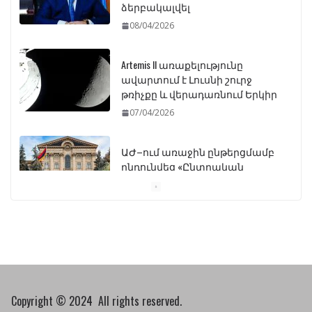
ձերբակալվել
08/04/2026
Artemis II առաքելությունը
ավարտում է Լուսնի շուրջ
թռիչքը և վերադառնում Երկիր
07/04/2026
ԱԺ–ում առաջին ընթերցմամբ
ընդունվեց «Ընտրական
օրենսգրքի» փոփոխության
նախագիծը
07/04/2026
Դատախազությունը
կբողոքարկի Գարեգին
Երկրորդի նկատմամբ
սահմանափակման
Copyright © 2024 All rights reserved.
վերացման որոշումը