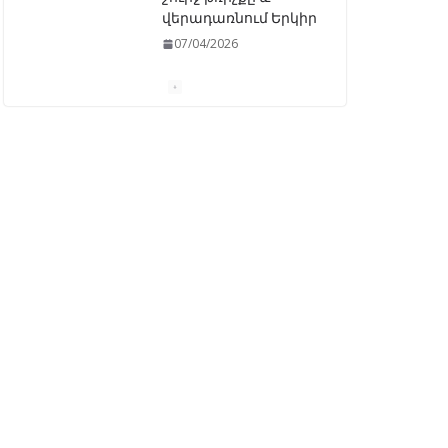
«Ընտրական
օրենսգրքի»
փոփոխության
նախագիծը
07/04/2026
Դատախազությունը
կբողոքարկի
Գարեգին Երկրորդի
նկատմամբ
սահմանափակման
վերացման որոշումը
13/04/2026
Նախկին
բարձրաստիճան
պաշտոնյաներ են
ձերբակալվել
08/04/2026