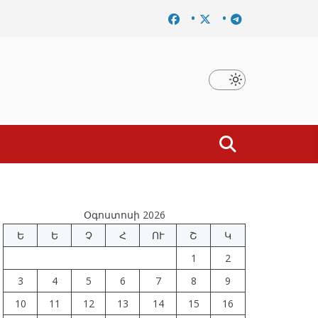
ախկին բարձրաստիճան պաշտոնյաներ են ձերբակալվել
Օգոստոսի 2026
Ե
Ե
Չ
Հ
ՈՒ
Շ
Կ
1
2
3
4
5
6
7
8
9
10
11
12
13
14
15
16