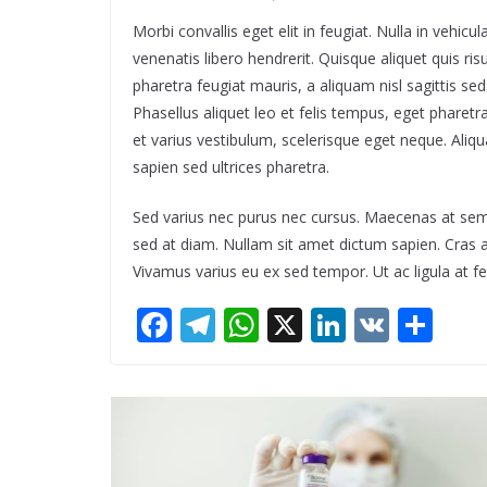
Morbi convallis eget elit in feugiat. Nulla in vehicu
venenatis libero hendrerit. Quisque aliquet quis risu
pharetra feugiat mauris, a aliquam nisl sagittis 
Phasellus aliquet leo et felis tempus, eget phare
et varius vestibulum, scelerisque eget neque. Aliq
sapien sed ultrices pharetra.
Sed varius nec purus nec cursus. Maecenas at semp
sed at diam. Nullam sit amet dictum sapien. Cras 
Vivamus varius eu ex sed tempor. Ut ac ligula at felis
F
T
W
X
Li
V
S
ac
el
h
n
K
h
e
e
at
k
ar
b
gr
s
e
e
o
a
A
dI