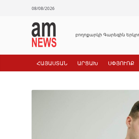
Skip
08/08/2026
to
content
Դատախազությունը կբողոքարկի Գարեգին Երկրո
ՀԱՅԱՍՏԱՆ
ԱՐՑԱԽ
ՍՓՅՈՒՌՔ