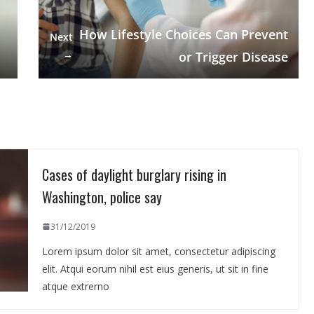
How Lifestyle Choices Can Prevent
Next
→
or Trigger Disease
Cases of daylight burglary rising in
Washington, police say
31/12/2019
Lorem ipsum dolor sit amet, consectetur adipiscing
elit. Atqui eorum nihil est eius generis, ut sit in fine
atque extrerno