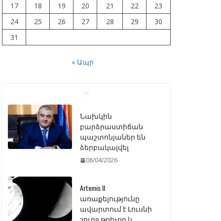
17
18
19
20
21
22
23
24
25
26
27
28
29
30
31
« Ապր
Artemis II
առաքելությունը
ավարտում է Լուսնի
շուրջ թռիչքը և
վերադառնում Երկիր
07/04/2026
ԱԺ–ում առաջին
ընթերցմամբ
ընդունվեց