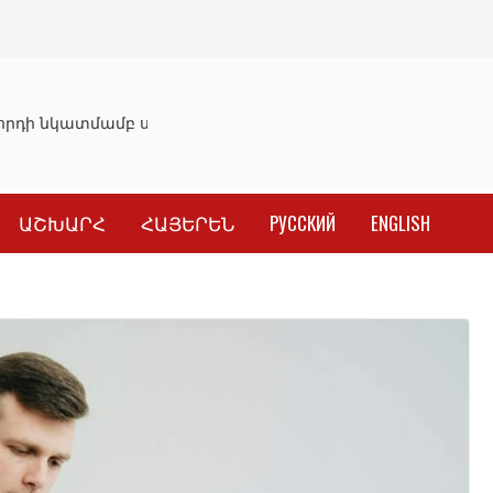
րդի նկատմամբ սահմանափակման վերացման որոշումը
Ն
ԱՇԽԱՐՀ
ՀԱՅԵՐԵՆ
РУССКИЙ
ENGLISH