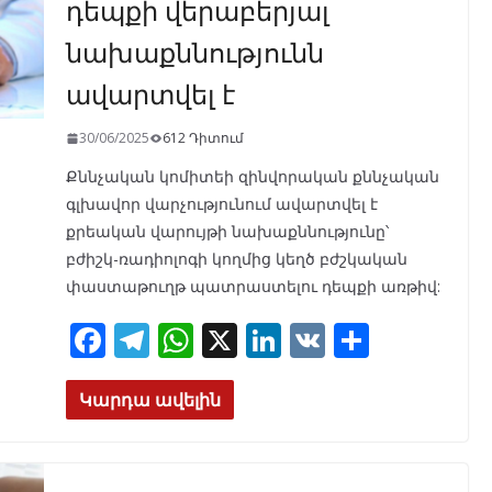
դեպքի վերաբերյալ
նախաքննությունն
ավարտվել է
30/06/2025
612 Դիտում
Քննչական կոմիտեի զինվորական քննչական
գլխավոր վարչությունում ավարտվել է
քրեական վարույթի նախաքննությունը՝
բժիշկ-ռադիոլոգի կողմից կեղծ բժշկական
փաստաթուղթ պատրաստելու դեպքի առթիվ:
F
T
W
X
Li
V
S
ac
el
h
n
K
h
e
e
at
k
ar
Կարդա ավելին
b
gr
s
e
e
o
a
A
dI