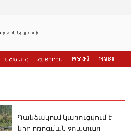
րեգին Երկրորդի նկատմամբ սահմանափակման վերացման 
ԱՇԽԱՐՀ
ՀԱՅԵՐԵՆ
РУССКИЙ
ENGLISH
Գանձակում կառուցվում է
նոր ոռոգման ջրատար