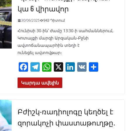
k
p
կա 6 վիրավոր
30/06/2025
943 Դիտում
Հունիսի 30-ին՝ ժամը 13:30-ի սահմաններում,
Կոտայքի մարզի Արզական-Բջնի
ավտոճանապարհին տեղի է
ունեցել ավտովթար։
F
T
W
X
Li
V
S
ac
el
h
n
K
h
e
e
at
k
ar
Կարդա ավելին
b
gr
s
e
e
o
a
A
dI
Բժիշկ-ռադիոլոգը կեղծել է
o
m
p
n
k
p
զորակոչի փաստաթուղթը․