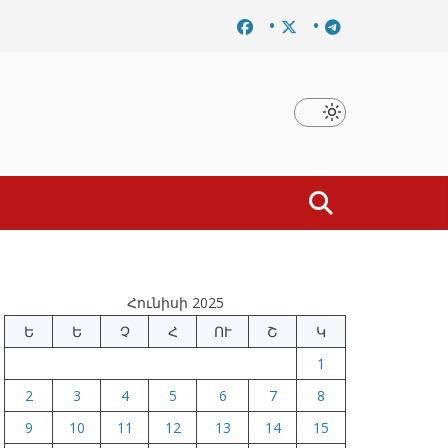
որոշումը
Նախկին բարձրաստիճան պաշտոնյաներ են ձե
Հունիսի 2025
Ե
Ե
Չ
Հ
ՈՒ
Շ
Կ
1
2
3
4
5
6
7
8
9
10
11
12
13
14
15