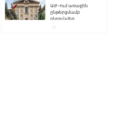
«Ընտրական
օրենսգրքի»
փոփոխության
նախագիծը
07/04/2026
Դատախազությունը
կբողոքարկի
Գարեգին Երկրորդի
նկատմամբ
սահմանափակման
վերացման որոշումը
13/04/2026
Նախկին
բարձրաստիճան
պաշտոնյաներ են
ձերբակալվել
08/04/2026