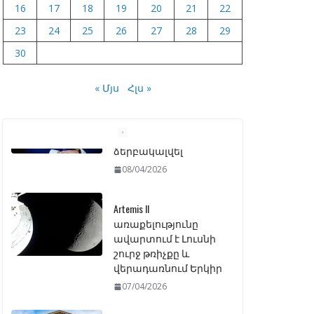
16
17
18
19
20
21
22
23
24
25
26
27
28
29
30
« Մյս
Հլս »
Artemis II
առաքելությունը
ավարտում է Լուսնի
շուրջ թռիչքը և
վերադառնում Երկիր
07/04/2026
ԱԺ–ում առաջին
ընթերցմամբ
ընդունվեց