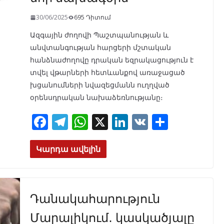
30/06/2025
695 Դիտում
Ազգային ժողովի Պաշտպանության և
անվտանգության հարցերի մշտական
հանձնաժողովը դրական եզրակացություն է
տվել վթարների հետևանքով առաջացած
խցանումների նվազեցմանն ուղղված
օրենսդրական նախաձեռնությանը։
F
T
W
X
Li
V
S
ac
el
h
n
K
h
e
e
at
k
ar
Կարդա ավելին
b
gr
s
e
e
o
a
A
dI
Դանակահարություն
o
m
p
n
k
p
Մարալիկում․ կասկածյալը