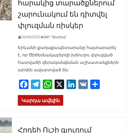
հարակից տարածքներում
շարունակում են դիտվել
փլուզման ռիսկեր
30/06/2025
661 Դիտում
Երևանի քաղաքապետարանը հայտարարել
է, որ Ծիծեռնակաբերդի խճուղու փլուզված
հատվածի վերականգնման աշխատանքներն
արդեն ավարտված են։
F
T
W
X
Li
V
S
ac
el
h
n
K
h
e
e
at
k
ar
Կարդա ավելին
b
gr
s
e
e
o
a
A
dI
Հրդեհ Ուշի գյուղում
o
m
p
n