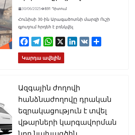
k
p
30/06/2025
891 Դիտում
Հունիսի 30-ին Արագածոտնի մարզի Ուշի
գյուղում հրդեհ է բռնկվել
F
T
W
X
Li
V
S
ac
el
h
n
K
h
e
e
at
k
ar
Կարդա ավելին
b
gr
s
e
e
o
a
A
dI
Ազգային ժողովի
o
m
p
n
k
p
հանձնաժողովը դրական
եզրակացություն է տվել
վթարների կարգավորման
նոր նախագծին