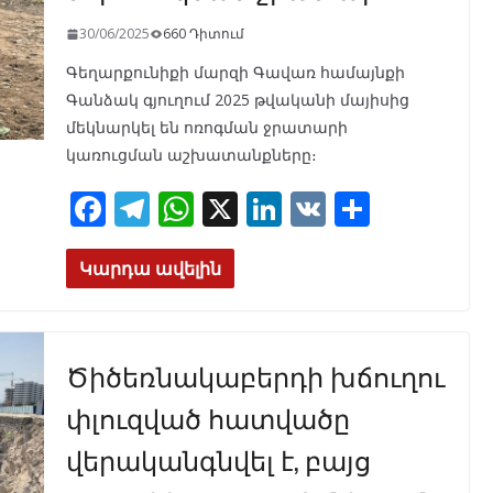
30/06/2025
660 Դիտում
Գեղարքունիքի մարզի Գավառ համայնքի
Գանձակ գյուղում 2025 թվականի մայիսից
մեկնարկել են ոռոգման ջրատարի
կառուցման աշխատանքները։
F
T
W
X
Li
V
S
ac
el
h
n
K
h
e
e
at
k
ar
Կարդա ավելին
b
gr
s
e
e
o
a
A
dI
Ծիծեռնակաբերդի խճուղու
o
m
p
n
k
p
փլուզված հատվածը
վերականգնվել է, բայց