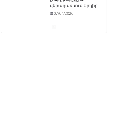
«Ընտրական
օրենսգրքի»
փոփոխության
նախագիծը
07/04/2026
Դատախազությունը
կբողոքարկի
Գարեգին Երկրորդի
նկատմամբ
սահմանափակման
վերացման որոշումը
13/04/2026
Նախկին
բարձրաստիճան
պաշտոնյաներ են
ձերբակալվել
08/04/2026