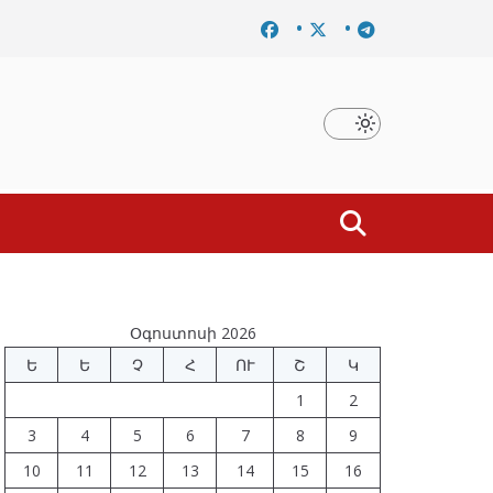
ումը
Նախկին բարձրաստիճան պաշտոնյաներ են ձերբակ
Օգոստոսի 2026
Ե
Ե
Չ
Հ
ՈՒ
Շ
Կ
1
2
3
4
5
6
7
8
9
10
11
12
13
14
15
16