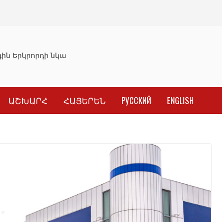
ն Երկրորդի նկատմամբ սահմանափակման վերացման որոշ
ԱՇԽԱՐՀ
ՀԱՅԵՐԵՆ
РУССКИЙ
ENGLISH