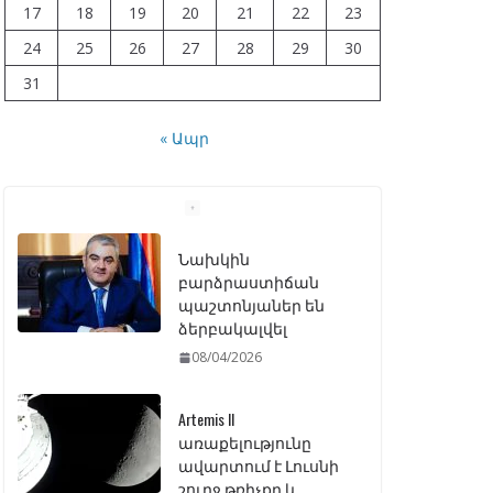
17
18
19
20
21
22
23
24
25
26
27
28
29
30
31
« Ապր
Artemis II
առաքելությունը
ավարտում է Լուսնի
շուրջ թռիչքը և
վերադառնում Երկիր
07/04/2026
ԱԺ–ում առաջին
ընթերցմամբ
ընդունվեց