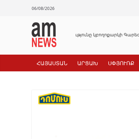
Skip
06/08/2026
to
content
Դատախազությունը կբողոքարկի Գարեգի
ՀԱՅԱՍՏԱՆ
ԱՐՑԱԽ
ՍՓՅՈՒՌՔ