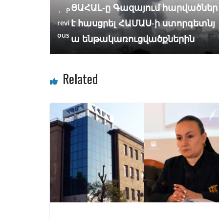
o
m
p
n
ՑԱՀԱԼ-ը Գազայում հարվածներ
← P
k
p
է հասցրել ՀԱՄԱՍ-ի ստորգետնյ
revi
ous
ա ենթակառուցվածքներին
Related