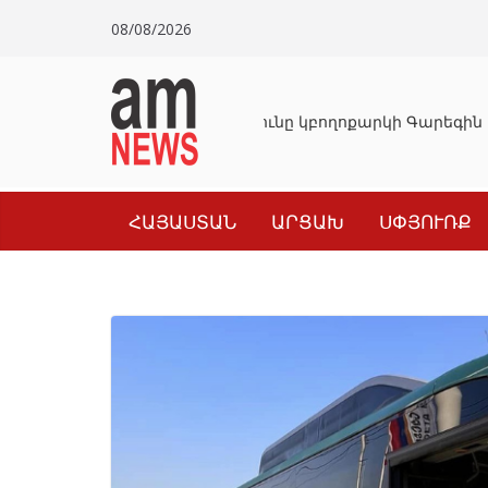
Skip
08/08/2026
to
content
Դատախազությունը կբողոքարկի Գարեգին Ե
ՀԱՅԱՍՏԱՆ
ԱՐՑԱԽ
ՍՓՅՈՒՌՔ