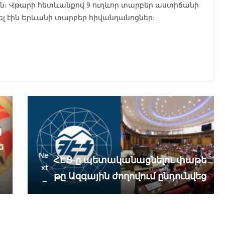
ն։ Վթարի հետևանքով 9 ուղևոր տարբեր աստիճանի
 էին Երևանի տարբեր հիվանդանոցներ։
կ
ե
Ne
ՀԷՑ-ը պետականացնելու փաթե
xt
թը Ազգային ժողովում ընդունվեց
→