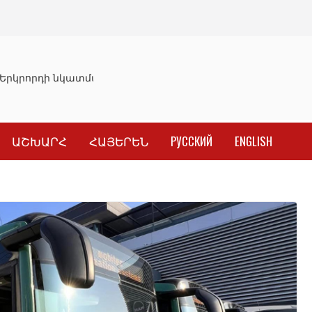
րկրորդի նկատմամբ սահմանափակման վերացման որոշում
ԱՇԽԱՐՀ
ՀԱՅԵՐԵՆ
РУССКИЙ
ENGLISH