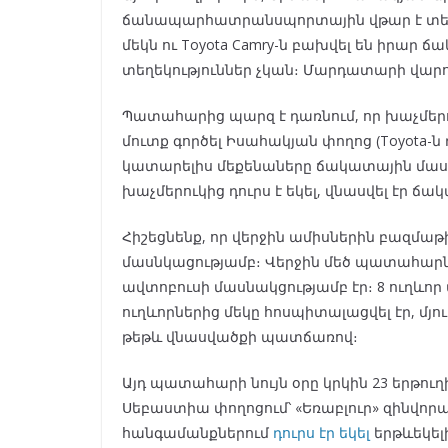
ճանապարհատրանսպորտային վթար է տեղի 
մեկն ու Toyota Camry-ն բախվել են իրար 
տեղեկություններ չկան։ Մարդատարի վարոր
Պատահարից պարզ է դառնում, որ խաչմերո
մուտք գործել Իսահակյան փողոց (Toyota-ն
կատարելիս մեքենաները ճակատային մասով
խաչմերուկից դուրս է եկել, վնասվել էր ճ
Հիշեցնենք, որ վերջին ամիսներին բազմա
մասնկացությամբ։ Վերջին մեծ պատահարն
ավտոբուսի մասնակցությամբ էր։ 8 ուղև
ուղևորներից մեկը հոսպիտալացվել էր, մյո
թեթև վնասվածքի պատճառով։
Այդ պատահարի նույն օրը կրկին 23 երթու
Սեբաստիա փողոցում՝ «Եռաբլուր» զինվո
հանգամանքներում
դուրս էր եկել
երթևեկել