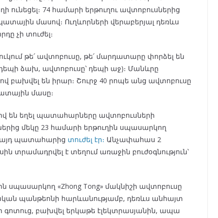
ունեցել։ 74 համարի երթուղու ավտոբուսներից
ճակատային մասով։ Ուղևորների վերաբերյալ դեռևս
դը չի տուժել։
ւկում թե՛ ավտոբուսը, թե՛ մարդատարը փորձել են
 դեպի ձախ, ավտոբուսը՝ դեպի աջ)։ Մանևրը
 բախվել են իրար։ Շուրջ 40 րոպե անց ավտոբուսը
ակատային մասը։
թիվ են եղել պատահարները ավտոբուսների
երից մեկը 23 համարի երթուղին սպասարկող
որ այդ պատահարից
տուժել էր։
Անչափահաս 2
ւսին տրամադրվել է տեղում առաջին բուժօգնություն՝
ղին սպասարկող «Zhong Tong» մակնիշի ավտոբուսը
րական պանթեոնի հարևանությամբ, դեռևս անհայտ
ի գոտուց, բախվել երկաթե էլեկտրասյանին, ապա