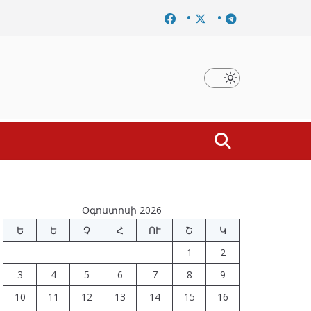
ը
Նախկին բարձրաստիճան պաշտոնյաներ են ձերբակալվ
Օգոստոսի 2026
Ե
Ե
Չ
Հ
ՈՒ
Շ
Կ
1
2
3
4
5
6
7
8
9
10
11
12
13
14
15
16