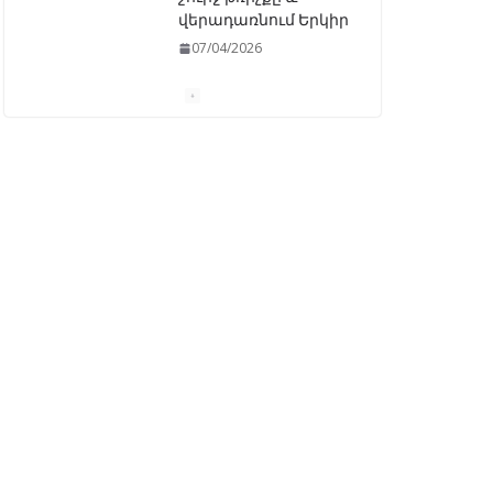
վերադառնում Երկիր
07/04/2026
ԱԺ–ում առաջին
ընթերցմամբ
ընդունվեց
«Ընտրական
օրենսգրքի»
փոփոխության
նախագիծը
07/04/2026
Դատախազությունը
կբողոքարկի
Գարեգին Երկրորդի
նկատմամբ
սահմանափակման
վերացման որոշումը
13/04/2026