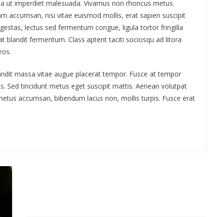
igula ut imperdiet malesuada. Vivamus non rhoncus metus.
m accumsan, nisi vitae euismod mollis, erat sapien suscipit
 egestas, lectus sed fermentum congue, ligula tortor fringilla
at blandit fermentum. Class aptent taciti sociosqu ad litora
eos.
andit massa vitae augue placerat tempor. Fusce at tempor
 Sed tincidunt metus eget suscipit mattis. Aenean volutpat
t metus accumsan, bibendum lacus non, mollis turpis. Fusce erat