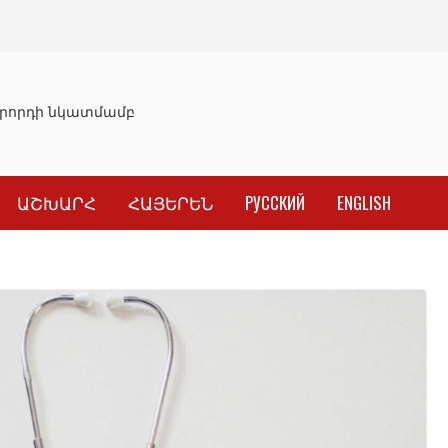
րորդի նկատմամբ սահմանափակման վերացման որոշումը
ԱՇԽԱՐՀ
ՀԱՅԵՐԵՆ
РУССКИЙ
ENGLISH