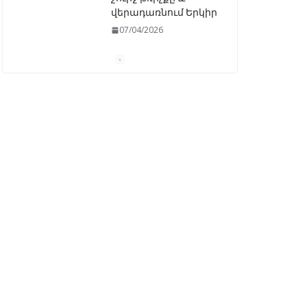
վերադառնում Երկիր
07/04/2026
ԱԺ–ում առաջին
ընթերցմամբ
ընդունվեց
«Ընտրական
օրենսգրքի»
փոփոխության
նախագիծը
07/04/2026
Դատախազությունը
կբողոքարկի
Գարեգին Երկրորդի
նկատմամբ
սահմանափակման
վերացման որոշումը
13/04/2026