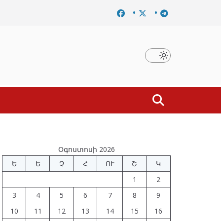
Նախկին բարձրաստիճան պաշտոնյաներ են ձերբակալվել
Օգոստոսի 2026
Ե
Ե
Չ
Հ
ՈՒ
Շ
Կ
1
2
3
4
5
6
7
8
9
10
11
12
13
14
15
16