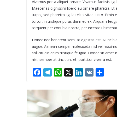
Vivamus porta aliquet ornare. Vivamus facilisis l
Maecenas dignissim libero eu ornare pharetra. Etia
turpis, sed pharetra ligula tellus vitae justo. Proin
tortor, in tristique purus diam eu ex. Aliquam feugi
torquent per conubia nostra, per inceptos himena
Donec nec hendrerit sem, at egestas est. Nunc bl
augue. Aenean semper malesuada nisl vel maximus.
sollicitudin enim tristique feugiat. Donec sit ame
nisi, semper at tincidunt et, porttitor viverra est.
F
T
W
X
Li
V
S
ac
el
h
n
K
h
e
e
at
k
ar
b
gr
s
e
e
o
a
A
dI
o
m
p
n