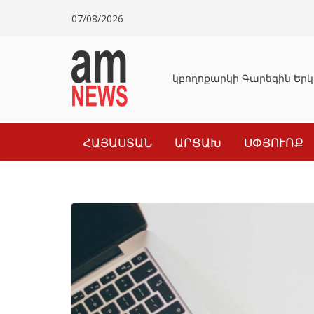
Skip
07/08/2026
to
content
Դատախազությունը կբողոքարկի Գարեգին Երկ
ՀԱՅԱՍՏԱՆ
ԱՐՑԱԽ
ՍՓՅՈՒՌՔ