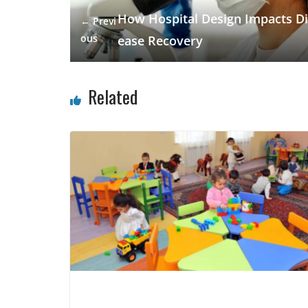
k
p
How Hospital Design Impacts Di
← Previ
ous
ease Recovery
Related