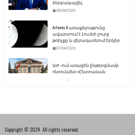
ձերբակալվել
08/04/2026
Artemis II առաքելությունը
ավարտում է Լուսնի շուրջ
թռիչքը և վերադառնում Երկիր
07/04/2026
ԱԺ–ում առաջին ընթերցմամբ
ընդունվեց «Ընտրական
օրենսգրքի» փոփոխության
նախագիծը
07/04/2026
Դատախազությունը
կբողոքարկի Գարեգին
Երկրորդի նկատմամբ
սահմանափակման
Copyright © 2024 All rights reserved.
վերացման որոշումը