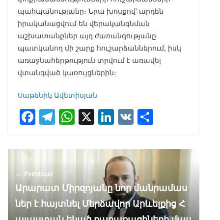
պահպանությանը։ Նրա խոսքով՝ արդեն
իրականացվում են վերականգնման
աշխատանքներ այդ ժառանգությանը
պատկանող մի շարք հուշարձաններում, իսկ
առաջնահերթություն տրվում է առավել
վտանգված կառույցներին։
Սաթենիկ Ավետիսյան
F
T
W
X
Li
V
S
ac
el
h
n
K
h
e
e
at
k
ar
b
gr
s
e
e
← Previous
o
a
A
dI
Արարատ Միրզոյանը նոր մանրամաս
o
m
p
n
ներ է հայտնել Մերձավոր Արևելքից Հ
k
p
այաստան եկած քաղաքացիների մաս