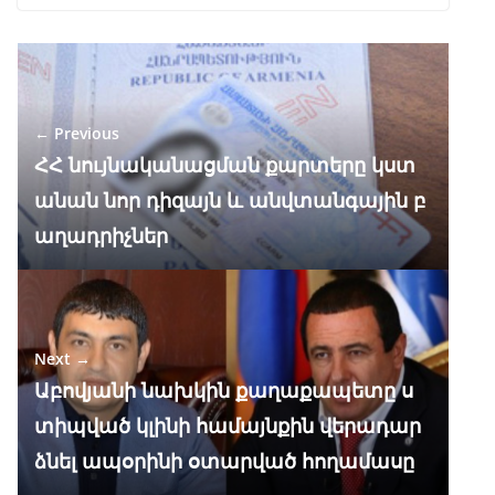
ac
el
h
n
K
h
e
e
at
k
ar
b
gr
s
e
e
o
a
A
dI
← Previous
o
m
p
n
ՀՀ նույնականացման քարտերը կստ
k
p
անան նոր դիզայն և անվտանգային բ
աղադրիչներ
Next →
Աբովյանի նախկին քաղաքապետը ս
տիպված կլինի համայնքին վերադար
ձնել ապօրինի օտարված հողամասը