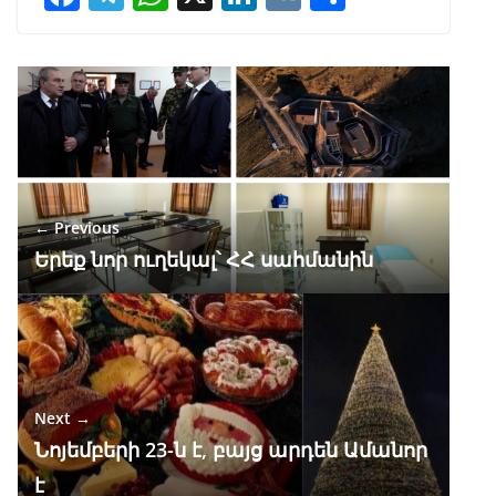
ac
el
h
n
K
h
e
e
at
k
ar
b
gr
s
e
e
o
a
A
dI
o
m
p
n
k
p
← Previous
Երեք նոր ուղեկալ՝ ՀՀ սահմանին
Next →
Նոյեմբերի 23-ն է, բայց արդեն Ամանոր
է