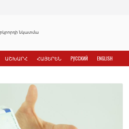
կրորդի նկատմամբ սահմանափակման վերացման որոշումը
ԱՇԽԱՐՀ
ՀԱՅԵՐԵՆ
РУССКИЙ
ENGLISH