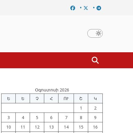
Նախկին բարձրաստիճան պաշտոնյաներ են ձերբակալվե
Օգոստոսի 2026
Ե
Ե
Չ
Հ
ՈՒ
Շ
Կ
1
2
3
4
5
6
7
8
9
10
11
12
13
14
15
16