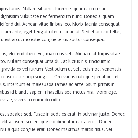
tempus turpis. Nullam sit amet lorem et quam accumsan
st dignissim vulputate nec fermentum nunc. Donec aliquam
leifend dui. Aenean vitae finibus leo. Morbi lacinia consequat
iam ante, eget feugiat nibh tristique ut. Sed et auctor tellus,
unt est arcu, molestie congue tellus auctor consequat.
s, eleifend libero vel, maximus velit. Aliquam at turpis vitae
o. Nullam consequat urna dui, at luctus nisi tincidunt id.
gravida ex vel rutrum. Vestibulum ut velit euismod, venenatis
 consectetur adipiscing elit. Orci varius natoque penatibus et
mus. Interdum et malesuada fames ac ante ipsum primis in
inibus id blandit sapien. Phasellus sed metus nisi. Morbi eget
la vitae, viverra commodo odio.
st sodales sed. Fusce in sodales erat, in pulvinar justo. Donec
t elit a ipsum scelerisque condimentum ac a eros. Donec
. Nulla quis congue erat. Donec maximus mattis risus, vel