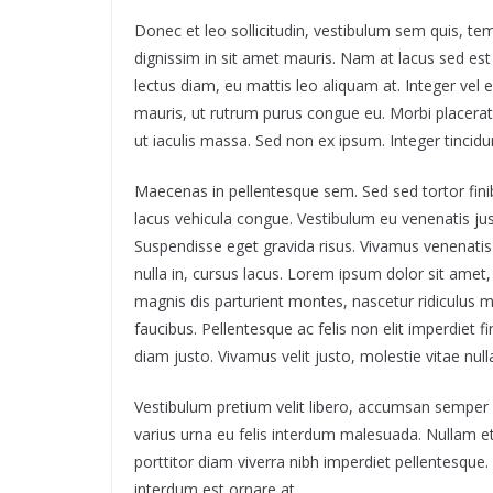
Donec et leo sollicitudin, vestibulum sem quis, 
dignissim in sit amet mauris. Nam at lacus sed e
lectus diam, eu mattis leo aliquam at. Integer vel e
mauris, ut rutrum purus congue eu. Morbi placerat d
ut iaculis massa. Sed non ex ipsum. Integer tincid
Maecenas in pellentesque sem. Sed sed tortor finibu
lacus vehicula congue. Vestibulum eu venenatis just
Suspendisse eget gravida risus. Vivamus venenatis 
nulla in, cursus lacus. Lorem ipsum dolor sit amet,
magnis dis parturient montes, nascetur ridiculus 
faucibus. Pellentesque ac felis non elit imperdiet f
diam justo. Vivamus velit justo, molestie vitae nul
Vestibulum pretium velit libero, accumsan semper e
varius urna eu felis interdum malesuada. Nullam e
porttitor diam viverra nibh imperdiet pellentesque
interdum est ornare at.