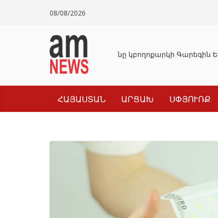
Skip
08/08/2026
to
content
Դատախազությունը կբողոքարկի Գարեգին Եր
ՀԱՅԱՍՏԱՆ
ԱՐՑԱԽ
ՍՓՅՈՒՌՔ