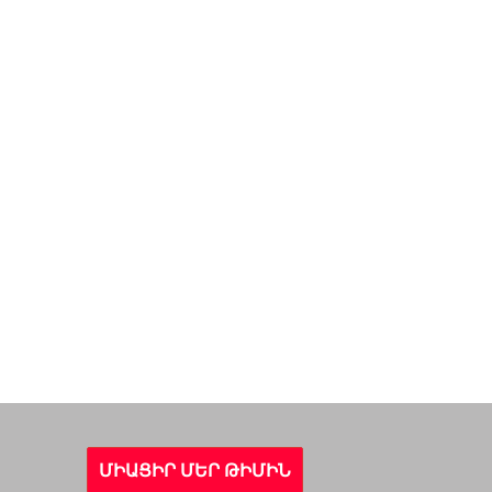
ՄԻԱՑԻՐ ՄԵՐ ԹԻՄԻՆ