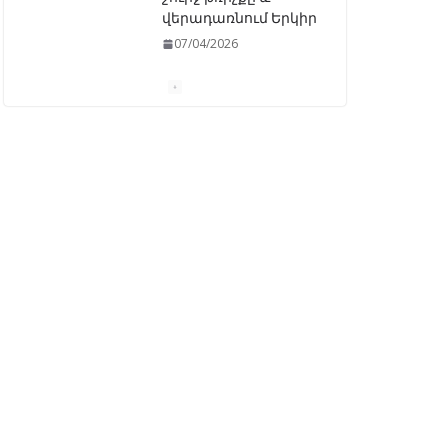
07/04/2026
ԱԺ–ում առաջին
ընթերցմամբ
ընդունվեց
«Ընտրական
օրենսգրքի»
փոփոխության
նախագիծը
07/04/2026
Դատախազությունը
կբողոքարկի
Գարեգին Երկրորդի
նկատմամբ
սահմանափակման
վերացման որոշումը
13/04/2026