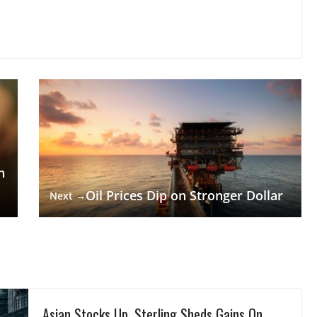
n
Oil Prices Dip on Stronger Dollar
Next →
Asian Stocks Up, Sterling Sheds Gains On