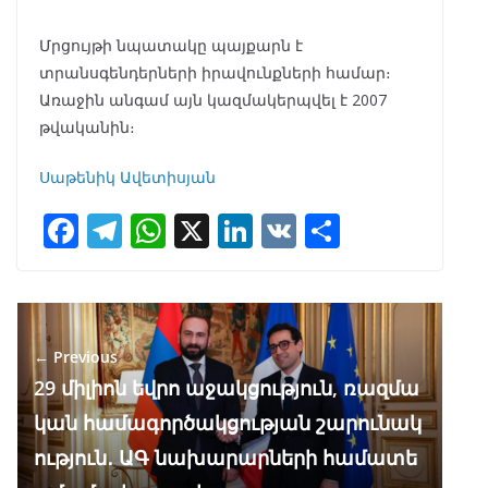
Մրցույթի նպատակը պայքարն է
տրանսգենդերների իրավունքների համար։
Առաջին անգամ այն կազմակերպվել է 2007
թվականին։
Սաթենիկ Ավետիսյան
F
T
W
X
Li
V
S
ac
el
h
n
K
h
e
e
at
k
ar
b
gr
s
e
e
← Previous
o
a
A
dI
29 միլիոն եվրո աջակցություն, ռազմա
o
m
p
n
կան համագործակցության շարունակ
k
p
ություն․ ԱԳ նախարարների համատե