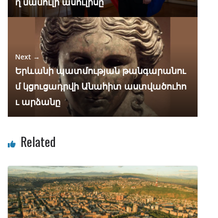
ղ մամուլի ասուլիսը
Next →
Երևանի պատմության թանգարանու
մ կցուցադրվի Անահիտ աստվածուհո
ւ արձանը
Related