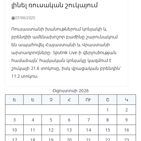
լինել ռուսական շուկայում
07/06/2025
Ռուսաստանի խանութներում կոնյակի և
բրենդիի ամենախոշոր բաժինը շարունակում
են ապահովել Հայաստանի և Վրաստանի
արտադրողները։ Sputnik Live-ի վերլուծության
համաձայն՝ հայկական կոնյակը կազմում է
շուկայի 21.6 տոկոսը, իսկ վրացական բրենդին՝
11.2 տոկոս։
Օգոստոսի 2026
Ե
Ե
Չ
Հ
ՈՒ
Շ
Կ
1
2
3
4
5
6
7
8
9
10
11
12
13
14
15
16
17
18
19
20
21
22
23